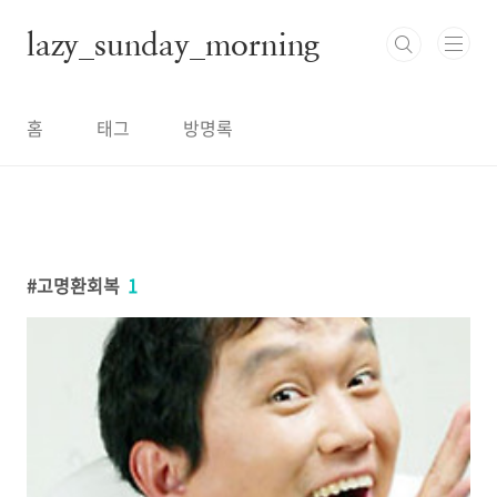
본문 바로가기
lazy_sunday_morning
홈
태그
방명록
고명환회복
1