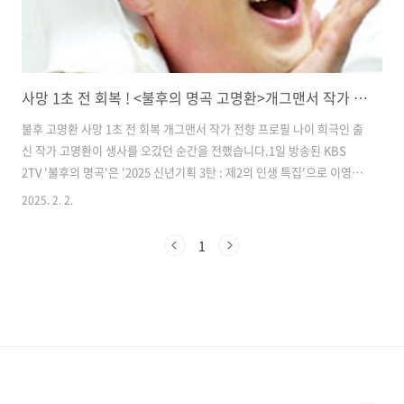
사망 1초 전 회복 ! <불후의 명곡 고명환>개그맨서 작가 전향 프로필 나이
불후 고명환 사망 1초 전 회복 개그맨서 작가 전향 프로필 나이 희극인 출
신 작가 고명환이 생사를 오갔던 순간을 전했습니다.​1일 방송된 KBS
2TV '불후의 명곡'은 '2025 신년기획 3탄 : 제2의 인생 특집'으로 이영
하, 고명환, 이건주, 이켠, 김병현, 김정화가 출연해 제2의 인생을 시작하
2025. 2. 2.
게 된 이야기와 더불어 진정성을 듬뿍 담은 무대를 꾸몄습니다.​이날 MC
이찬원은 "2024년 노벨문학상을 수상한 한강 작가님과 함께 베스트 작
1
가상에 이름을 올린 분이 고명환 씨입니다"라며 고명환을 소개했습니다.
그러면서 "단도직입적으로 물어보겠습니다. 인세 얼마나 들어옵니
까?"라고 질문했습니다.​이에 고명환은 "8월 말에 책을 출간했는데 3개
월 동안 10만 부가 팔렸습니다. 인세는 10% 받습니다"라며 대략..