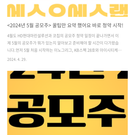
<2024년 5월 공모주> 꿀팁만 요약 했어요 바로 청약 시작!
​​4월도 HD현대마린설루션과 코칩의 공모주 청약 일정이 끝나가면서 이
제 5월의 공모주가 뭐가 있는지 알아보고 준비해야 할 시간이 다가왔습
니다.​먼저 5월 처음 시작하는 이노그리그, KB스펙 28호와 아이시티케
이, 그리고 에스오에스랩, 노브랜드, 하스와 미래에셋비전스펙 4호가 준
2024. 4. 29.
비되어 있습니다.​스팩 2 종목과 일반청약 5종, 총 7건으로 공모주 일정
및 청약 정보를 알아보도록 하겠습니다.​2024년 5월 공모주 청약 일정​​1.
KB스팩 28호​청약일정 : 2024년 5월 7일 ~ 8일​희망공모밴드가 : 2,000
원​규모 : 100억​주관사 : KB​​ ​​2. 아이씨티케이 (ICTK)​청약일정 : 24년 5월
7 ~ 8일​희망공모밴드가 : 13,000원 ~ 16,000원​규모 : 256억​주관사 : ..