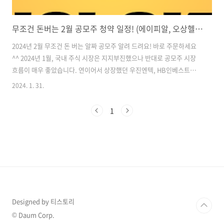
무조건 돈버는 2월 공모주 청약 일정! (에이피알, 오상헬스케어, 이에이트 등) 안하면 바보 입니다!!
​2024년 2월 무조건 돈 버는 알짜 공모주 알려 드려요! 바로 주문하세요
^^ 2024년 1월, 국내 주식 시장은 지지부진했으나 반대로 공모주 시장
흐름이 매우 좋았습니다. 연이어서 상장했던 우진엔텍, HB인베스트먼
트, 현대힘스의 첫날 수익률만 무려 230% 정도이며 특히 우진엔텍은 최
2024. 1. 31.
초 공모가 대비 4배 상승하면서 따따블을 기록하기도 했습니다. (400%
이상 상승함) ​ 그 외로 다른 1월 공모주들이 전반적으로 흐름이 좋았기에
1
일반 청약 경쟁률도 거의 1500:1 이상을 기록하였습니다. ​ 거의 넣었다
하면 좋은 수익을 벌어다 주는 IPO, 2월에도 이러한 달아오른 흐름을 유
지할 수 있을 것으로 보이기에 다가오는 2월 공모주 청약 일정을 전반적
으로 정리해 보겠습니다. (청약 일정 및 수요예측 등은 ..
Designed by 티스토리
© Daum Corp.