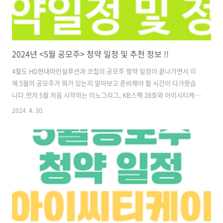
2024년 <5월 공모주> 청약 일정 및 추천 정보 !!
4월도 HD현대마린설루션과 코칩의 공모주 청약 일정이 끝나가면서 이
제 5월의 공모주가 뭐가 있는지 알아보고 준비해야 할 시간이 다가왔습
니다.​먼저 5월 처음 시작하는 이노그리그, KB스펙 28호와 아이시티케
이, 그리고 에스오에스랩, 노브랜드, 하스와 미래에셋비전스펙 4호가 준
2024. 4. 30.
비되어 있습니다.​스팩 2 종목과 일반청약 5종, 총 7건으로 공모주 일정
및 청약 정보를 알아보도록 하겠습니다. ​​1. KB스팩 28호​청약일정 :
2024년 5월 7일 ~ 8일​희망공모밴드가 : 2,000원​규모 : 100억​주관사 :
KB​​ ​​2. 아이씨티케이 (ICTK)​청약일정 : 24년 5월 7 ~ 8일​희망공모밴드가
: 13,000원 ~ 16,000원​규모 : 256억​주관사 : NH투자​아이씨티케이
(ICTK)는..