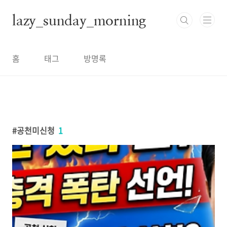
본문 바로가기
lazy_sunday_morning
홈
태그
방명록
공천미신청
1