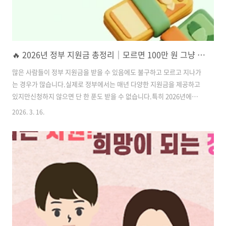
🔥 2026년 정부 지원금 총정리｜모르면 100만 원 그냥 놓칩니다
많은 사람들이 정부 지원금을 받을 수 있음에도 불구하고 모르고 지나가
는 경우가 많습니다.실제로 정부에서는 매년 다양한 지원금을 제공하고
있지만신청하지 않으면 단 한 푼도 받을 수 없습니다.특히 2026년에는
생활비 부담을 줄이기 위해여러 가지 현금 지원 제도와 환급 제도가 운영
2026. 3. 16.
되고 있습니다.그래서 오늘은 2026년에 꼭 확인해야 할 정부 지원금을
한눈에 정리했습니다. 1️⃣ 근로장려금 (최대 330만 원)근로장려금은 일정
소득 이하 근로자와 자영업자를 위해정부가 지원하는 대표적인 지원금
입니다.지원 금액단독 가구 → 최대 165만 원홑벌이 가구 → 최대 285만
원맞벌이 가구 → 최대 330만 원신청 대상이지만 모르고 지나가는 경우
도 많기 때문에한 번 확인해 보는 것이 좋습니다.2️⃣ 청년 지원금청년을
위..