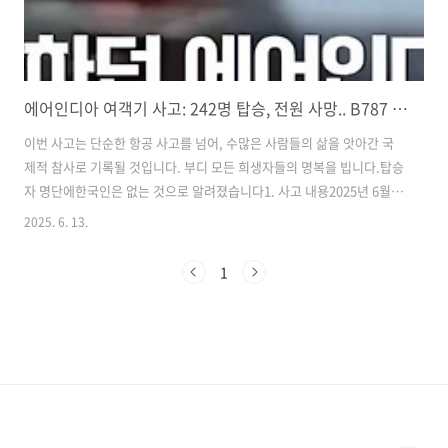
에어인디아 여객기 사고: 242명 탑승, 전원 사망.. B787 첫 치명 사고
​​​이번 사고는 단순한 항공 사고를 넘어, 수많은 사람들의 삶을 앗아간 국
제적 참사로 기록될 것입니다. ​부디 모든 희생자들의 명복을 빕니다.​탑승
자 명단에한국인은 없는 것으로 알려졌습니다​​​​​​​1. 사고 내용​2025년 6월
12일 오후, 인도 아흐메다바드 공항에서 출발한 에어인디아 항공 AI171
2025. 6. 13.
편이 이륙 직후 추락해 탑승객 242명 전원이 사망하는 참사가 발생했습
니다. ​해당 사고는 보잉 787 드림라이너 기종 최초의 치명적 사고로 기록
1
되며, 전 세계 항공업계에 큰 충격을 주고 있습니다.​AI171편은 인도 아흐
메다바드에서 출발해 영국 런던 개트윅 공항으로 향하던 중이었습니다. ​
이륙 후 불과 5분 만에 조종사로부터 'Mayday(조난)' 신호가 전파되었
고, 곧바로 레이더에서 사라졌습니다. ..