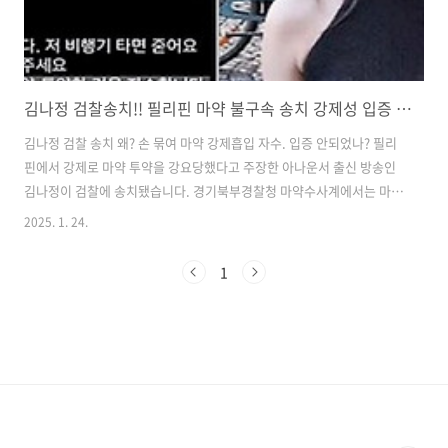
김나정 검찰송치!! 필리핀 마약 불구속 송치 강제성 입증 어려워
김나정 검찰 송치 왜? 손 묶여 마약 강제흡입 자수. 입증 안되었나? ​필리
핀에서 강제로 마약 투약을 강요당했다고 주장한 아나운서 출신 방송인
김나정이 검찰에 송치됐습니다. 경기북부경찰청 마약수사계에서는 마약
류 관리에 관한 법률 위반 혐의로 김나정을 ​​불구속 송치했다고 24일 밝혔
2025. 1. 24.
습니다. 김씨는 필리핀에서 마약을 투약한 혐의를 받고 있습니다.​ ​김씨는
지난해 11월 12일 마닐라를 떠나기 직전 자신의 인스타그램에 "필리핀
1
에서 마약을 복용한 혐의로 자수한다" "죽을 것 같아서 비행기를 탈 수
없다"는 글을 올렸습니다. 김씨는 이후 필리핀 마닐라에서 비행기편으로
인천국제공항으로 복귀해 인천국제공항 경찰대의 조사를 받았습니다.​​주
소 등을 고려하여 경기북부경찰서에 사건을 인계하였습니다. 이후 김나
정은 필리..