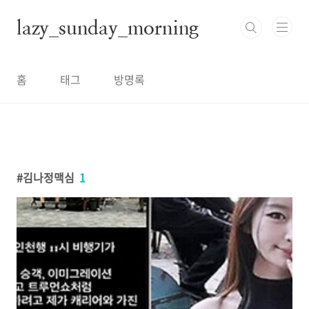
본문 바로가기
lazy_sunday_morning
홈
태그
방명록
김나정맥심
1