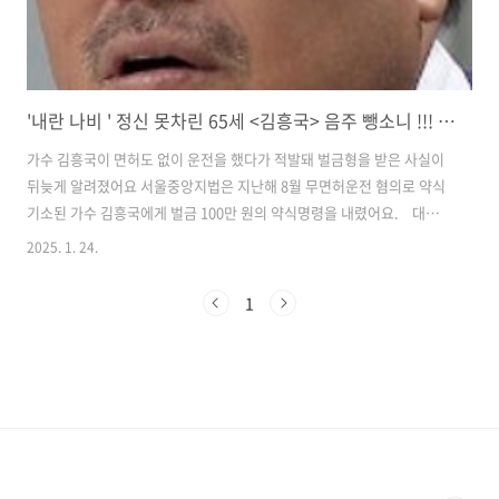
'내란 나비 ' 정신 못차린 65세 <김흥국> 음주 뺑소니 !!! 무면허 운전!
가수 김흥국이 면허도 없이 운전을 했다가 적발돼 벌금형을 받은 사실이
뒤늦게 알려졌어요 서울중앙지법은 지난해 8월 무면허운전 혐의로 약식
기소된 가수 김흥국에게 벌금 100만 원의 약식명령을 내렸어요.​ 대한
가수협회 역대 회장김흥국 金興國1959년 5월 18일 65세고향 서울특별
2025. 1. 24.
시 성북구 번동​현재 사는 곳서울특별시 용산구​본관 경주 김씨 慶州 金氏​
키 173cm, O형​가족아내 윤태영 1964년생, 아들 김동현 1991년생,
1
딸 김주현 2001년생​학력서울화계국민학교 졸업서라벌중학교 졸업서라
벌고등학교 졸업한국방송통신대학교 행정학 학사경희사이버대학교 실
용음악학 재학​경력제5대 대한가수협회 회장사단법인 대한민국 해병대
전우회 부총재​직업가수, 방송인​데뷔1985년 1집 '떠나간 내님'​소속사
C&C 미디..