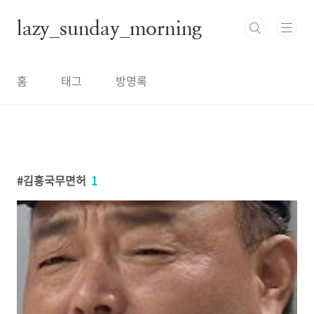
본문 바로가기
lazy_sunday_morning
홈
태그
방명록
김흥국무면허
1