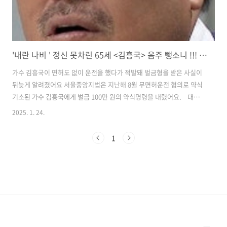
'내란 나비 ' 정신 못차린 65세 <김흥국> 음주 뺑소니 !!! 무면허 운전!
가수 김흥국이 면허도 없이 운전을 했다가 적발돼 벌금형을 받은 사실이
뒤늦게 알려졌어요 서울중앙지법은 지난해 8월 무면허운전 혐의로 약식
기소된 가수 김흥국에게 벌금 100만 원의 약식명령을 내렸어요.​ 대한
가수협회 역대 회장김흥국 金興國1959년 5월 18일 65세고향 서울특별
2025. 1. 24.
시 성북구 번동​현재 사는 곳서울특별시 용산구​본관 경주 김씨 慶州 金氏​
키 173cm, O형​가족아내 윤태영 1964년생, 아들 김동현 1991년생,
1
딸 김주현 2001년생​학력서울화계국민학교 졸업서라벌중학교 졸업서라
벌고등학교 졸업한국방송통신대학교 행정학 학사경희사이버대학교 실
용음악학 재학​경력제5대 대한가수협회 회장사단법인 대한민국 해병대
전우회 부총재​직업가수, 방송인​데뷔1985년 1집 '떠나간 내님'​소속사
C&C 미디..