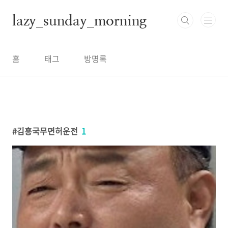
본문 바로가기
lazy_sunday_morning
홈
태그
방명록
김흥국무면허운전
1