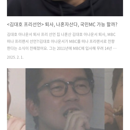
<김대호 프리선언> 퇴사, 나혼자산다, 국민MC 가능 할까?
김대호 아나운서 퇴사 프리 선언 집 나혼산 ​김대호 아나운서 퇴사, MBC
떠나 프리랜서 선언?!​김대호 아나운서가 MBC를 떠나 프리랜서로 전향
한다는 소식이 전해졌어요. 그는 2011년에 MBC에 입사해 무려 14년 동
안 다양한 프로그램에서 활약해 왔죠. 그의 유쾌한 진행 스타일과 친근한
2025. 2. 1.
이미지 덕분에 많은 시청자들에게 사랑을 받아왔습니다.​2025년 1월 31
일 방송된 '나 혼자 산다'에서 김대호 아나운서는 동료들에게 직접 퇴사
의사를 밝혔고, 방송 이후 그의 소식이 온라인에서도 빠르게 확산되었어
요. MBC 측에서도 퇴사 절차를 논의 중이라는 공식 입장을 밝혀 그의 프
리랜서 전향이 거의 확정된 상황입니다. 시청자들 사이에서도 "그동안
고생 많았다", "새로운 도전 응원한다"는 응원의 메시지가 이어지고..