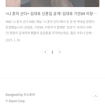
<나 혼자 산다> 김대호 신혼집 공개! 김대호 기안84 이장우, 사우나 속 충격적인 쓰리샷! 무슨 일이?
MBC 나 혼자 산다 MBC 예능 '나 혼자 산다'에서 또 한 번 역대급 장면이
탄생했습니다! 김대호, 기안84, 이장우가 함께한 ‘호장기’ 브라더 샤워
(?) 현장이 공개되며 팬들의 궁금증을 자극하는데요. 좁은 사우나 안에서
벌어진 뜻밖의 상황, 과연 무슨 일이 있었을까요?'호장기' 브라더 샤워,
2025. 1. 30.
김대호의 깜짝 제안! mbc 나혼자 산다31일 방송될 '나 혼자 산다'에서는
김대호, 기안84, 이장우가 함께하는 집들이 2탄이 공개됩니다. 김대호는
1
"이것도 해보고 싶었어!"라며突如 ‘호장기’만의 특별한 사우나 타임을
제안했는데요. 샤워 가운을 걸친 채 사우나에 끼어 앉은 세 사람의 모습
이 포착돼 시청자들의 기대감을 더욱 높이고 있습니다.특히 김대호는
"내가 또 준비한 게 있지"라며 정체불명의 봉지를 꺼내 모..
Designed by 티스토리
© Daum Corp.