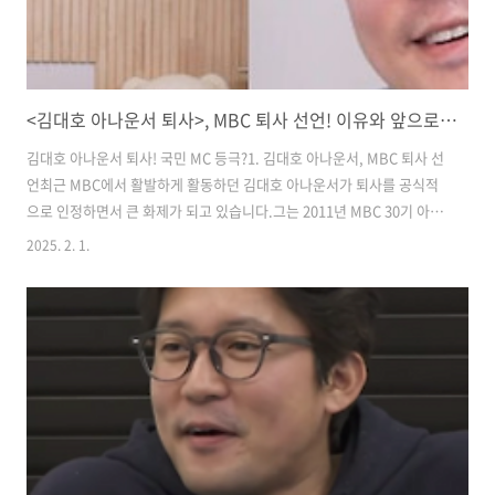
<김대호 아나운서 퇴사>, MBC 퇴사 선언! 이유와 앞으로의 행보는?
김대호 아나운서 퇴사! 국민 MC 등극?1. 김대호 아나운서, MBC 퇴사 선
언​최근 MBC에서 활발하게 활동하던 김대호 아나운서가 퇴사를 공식적
으로 인정하면서 큰 화제가 되고 있습니다.​그는 2011년 MBC 30기 아나
운서로 입사해 뉴스뿐만 아니라 예능, 교양 프로그램에서 두각을 나타내
2025. 2. 1.
며 많은 사랑을 받아왔는데요.​하지만 지난 1월 31일 방송된 MBC 예능
*"나 혼자 산다"*에서 직접 퇴사 소식을 전하며 변화가 필요하다는 입장
을 밝혔습니다."MBC에서 14년 동안 많은 경험을 쌓았고, 이제는 새로운
도전에 나서고 싶다."- 김대호 아나운서이 발언과 함께 김대호 아나운서
의 프리랜서 전향 가능성이 높아졌다는 의견이 나오고 있습니다. 2. 퇴사
이유는?​김대호 아나운서는 정확한 퇴사 이유를 직접 밝히지..