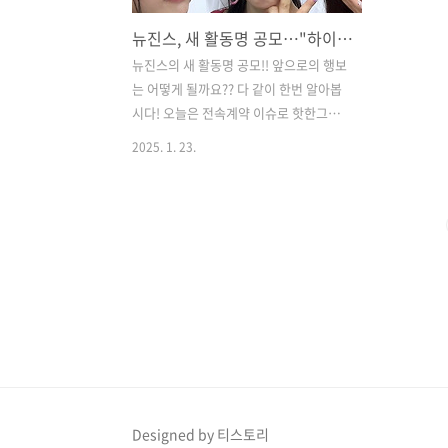
뉴진스, 새 활동명 공모…"하이브·어도어 절대로 안 돌아가"
뉴진스의 새 활동명 공모!! 앞으로의 행보
는 어떻게 될까요?? 다 같이 한번 알아봅
시다! ​오늘은 전속계약 이슈로 핫한그룹
뉴진스의 새로운 소식이 들려왔는데요뉴
2025. 1. 23.
진스의 새로운 소식과 근황함께 전해드리
겠습니다​어도어 측이 그룹 뉴진스 일부
멤버들의부모님을 만나 회유하려 한 것으
로전해졌습니다​​그룹 뉴진스는 23일 어도
어가최근 자신들을 상대로 기획사 지위보
전 및광고계약 체결 등 금지 가처분을 신
청했다고 알리며​“저희 부모님 일부를 몰
래 만나 회유하거나이간질을 시도하기도
하였다”라고 밝혔는데요​ ​뉴진스는 “이처
럼 어도어와 하이브는저희에게 돌아오라
고 말하면서, 대중의 시선이닿지 않는 곳
에서는 전처럼 끊임없이저희를 괴롭히고
Designed by 티스토리