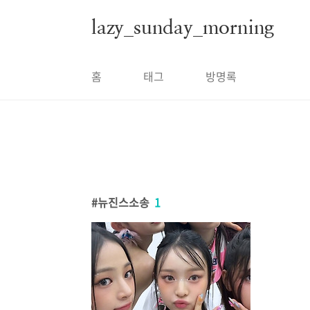
본문 바로가기
lazy_sunday_morning
홈
태그
방명록
뉴진스소송
1