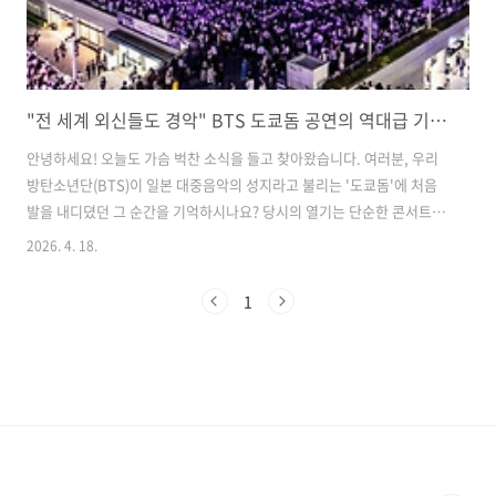
"전 세계 외신들도 경악" BTS 도쿄돔 공연의 역대급 기록과 반응 총정리
안녕하세요! 오늘도 가슴 벅찬 소식을 들고 찾아왔습니다. 여러분, 우리
방탄소년단(BTS)이 일본 대중음악의 성지라고 불리는 '도쿄돔'에 처음
발을 내디뎠던 그 순간을 기억하시나요? 당시의 열기는 단순한 콘서트를
넘어 하나의 거대한 사회적 현상이었죠. 오늘은 전 세계 주요 외신들이
2026. 4. 18.
과연 이 역사적인 사건을 어떻게 바라보고 보도했는지, 그 생생한 반응과
핵심 내용을 함께 톺아보려고 합니다. 아미라면 다시 봐도 가슴 뭉클할
1
그날의 기록들, 지금 바로 시작할게요!일본의 심장부에서 증명한 월드 클
래스의 위엄​도쿄돔은 일본 아티스트들에게도 '꿈의 무대'로 통하는 곳입
니다. 수만 명을 동시에 수용할 수 있는 압도적인 규모 때문인데요. 방탄
소년단이 이곳에 입성한다는 소식이 전해지자마자 전 세계의 이목이 쏠
렸습니다. ..