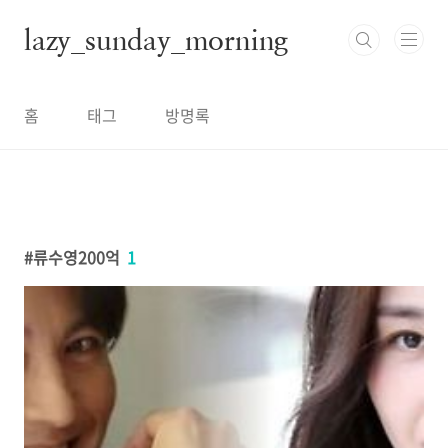
본문 바로가기
lazy_sunday_morning
홈
태그
방명록
류수영200억
1