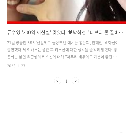
류수영 '200억 재산설' 맞았다..♥박하선 "나보다 돈 잘버는 사람 처음"(돌싱포맨)
21일 방송한 SBS '신발벗고 돌싱포맨'에서는 홍은희, 한혜진, 박하선이
출연했다.세 여배우는 결혼 후 키스신에 대한 생각을 솔직히 밝혔다. 홍
은희는 남편 유준상의 키스신에 대해 "아무리 배우여도 기분이 좋진 않
다. 당신 키스신 진짜 잘한다. 자꾸 해라라고 할 순 없지 않냐"고 토로했
2025. 1. 23.
지만 박하선은 "저는 (키스신) 열심히 하라고 한다. 저는 '더 잘하지 그랬
어. 잘해야 멜로가 더 들어오지' 한다. 다 돈이지 않나"라고 솔직히 밝혀
1
눈길을 모았다. 박하선은 "사실 연애 때는 질투가 났다. 근데 결혼하니까
다 돈 아니야. 더 잘해야지 한다"고 밝혀 웃음을 안겼다.그러나 박하선도
남편의 키스신에 분노한 적이 있다고. 박하선은 "최근 '퀸메이커'라는 작
품에선 좀 화가 나더라. 한 명은 괜찮은데 거기 다섯 명이..