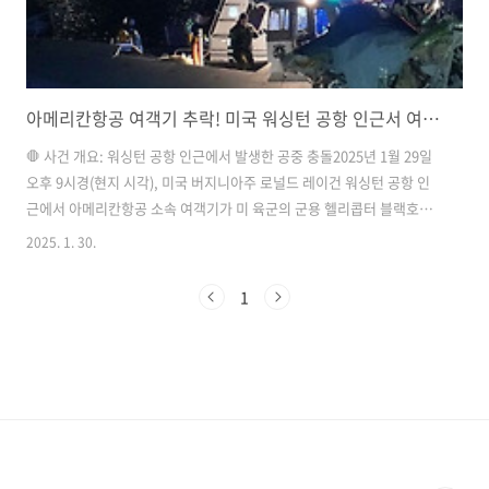
아메리칸항공 여객기 추락! 미국 워싱턴 공항 인근서 여객기-군용 헬기 충돌 후 포토맥 강 추락
🛑 사건 개요: 워싱턴 공항 인근에서 발생한 공중 충돌2025년 1월 29일
오후 9시경(현지 시각), 미국 버지니아주 로널드 레이건 워싱턴 공항 인
근에서 아메리칸항공 소속 여객기가 미 육군의 군용 헬리콥터 블랙호크
(UH-60)와 공중 충돌한 후 포토맥 강으로 추락하는 충격적인 사고가 발
2025. 1. 30.
생했다.​현재까지 파악된 정보에 따르면, 여객기에는 승객과 승무원을 포
함해 약 64명이 탑승하고 있었으며, 블랙호크 헬기에는 3명의 군인이 타
1
고 있었다.​출처 - CNN🔥 사고 경위: 공중 충돌은 어떻게 발생했나?이번
사고는 여객기가 착륙을 위해 접근하던 중 같은 공역을 비행 중이던 블랙
호크 헬기와 충돌하면서 발생한 것으로 추정된다.​항공 관제 당국은 "여
객기 조종사가 착륙을 위해 마지막 접근 단계에서 블랙호크 헬기를..