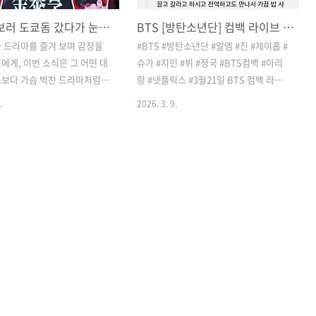
BTS 뷔 보러 도쿄돔 갔다가 눈물 쏟은 사연, 7년의 기다림이 만든 기적
BTS [방탄소년단] 컴백 라이브 넷플릭스 3월 21일 깨알 홍보, 착한 정국이
 드라마를 즐겨 보며 감정을
#BTS #방탄소년단 #알엠 #진 #제이홉 #
에게, 이번 소식은 그 어떤 대
슈가 #지민 #뷔 #정국 #BTS컴백 #아리
오보다 가슴 벅찬 드라마처럼
랑 #넷플릭스 #3월21일 ​BTS 컴백 라이
 여러분, 믿어지세요? 우리 태
브 아리랑 넷플릭스깨알같이 넷플릭스 간
.
2026. 3. 9.
도쿄돔에 선다는 소식 말이에
식도 광고해주는 탄이들. 지민이가 건네
처음 이 소식을 들었을 때는 "에
는 간식이 맛있겠다고 말하는 뷔의 말투
" 싶었거든요. 그런데 날짜를 계
가 귀여워서 빵~ 터졌습니다.연기도 광고
마지막 도쿄돔 무대가 2018년
도 아니고 진짜 탄이들의 일상 같았거든
. 무려 7년이에요. 7년이면
요. 슈가 미모는 물이 더 올랐네요. 어쩜
 중학생이 되고도 남을 시간인
이리 이쁠까요. ㅎㅎ나이들수록 더 매력
시간을 오직 한 사람을 위해 기
적으로 보이는 슈가입니다. 물론 모든 멤
의 마음을 생각하니 벌써 코
버들이 그러하지만, 슈가는 워낙 오랜만
네요. 왜 하필 도쿄돔일까? 솔
이라 그런가봐요. bts재생35 좋아요0
엔 의문이었죠 방탄소년단
00:39 bts기대되는 아리랑~ 이제 얼마 남
026년 4월 17일과 18일, 이틀
지 않았네요. 하하하.저는 이 날 버스 투어
'ARIRANG'의 일본 첫 포문
다녀오느라 라이브로 버스에서 봐야 할