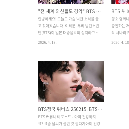
"전 세계 외신들도 경악" BTS 도쿄돔 공연의 역대급 기록과 반응 총정리
안녕하세요! 오늘도 가슴 벅찬 소식을 들
평소 영화나
고 찾아왔습니다. 여러분, 우리 방탄소년
충전하는 저
단(BTS)이 일본 대중음악의 성지라고 불
작 시나리
리는 '도쿄돔'에 처음 발을 내디뎠던 그 순
다가왔어요.
2026. 4. 18.
2026. 4. 18
간을 기억하시나요? 당시의 열기는 단순
태가 다시 
한 콘서트를 넘어 하나의 거대한 사회적
요. 사실 
현상이었죠. 오늘은 전 세계 주요 외신들
이, 벌써?
이 과연 이 역사적인 사건을 어떻게 바라
산해 보니 
보고 보도했는지, 그 생생한 반응과 핵심
이었더라고요
내용을 함께 톺아보려고 합니다. 아미라
초등학생이
면 다시 봐도 가슴 뭉클할 그날의 기록들,
데, 그 긴 
지금 바로 시작할게요!일본의 심장부에서
다려온 팬들
증명한 월드 클래스의 위엄​도쿄돔은 일본
끝이 찡해지
BTS정국 위버스 250215. BTS 정국, 軍 복무 중 심경 고백 "조급·불안해져..생각 많은 밤"
아티스트들에게도 '꿈의 무대'로 통하는
직히 처음
곳입니다. 수만 명을 동시에 수용할 수 있
(BTS)이 2
BTS 커뮤니티 포스트 - 아미 건강하지
는 압도적인 규모 때문인데요. 방탄소년
간 월드투어 
요? 요즘 날씨가 풀린 것 같다가아미 건강