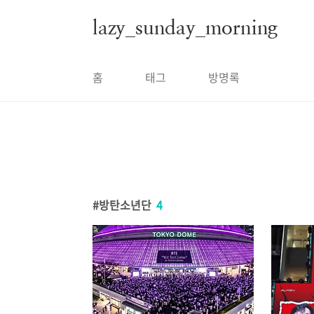
본문 바로가기
lazy_sunday_morning
홈
태그
방명록
방탄소년단
4