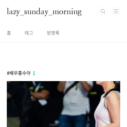
본문 바로가기
lazy_sunday_morning
홈
태그
방명록
배우홍수아
1