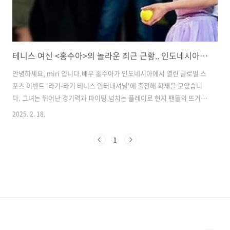
테니스 여신 <홍수아>의 놀라운 최근 근황.. 인도네시아서 테니스 선수 변신… 현지 팬들 환호
안녕하세요, miri 입니다.​배우 홍수아가 인도네시아에서 열린 글로벌 스
포츠 이벤트 '라기-라기 테니스 인터내셔널'에 출전해 화제를 모았습니
다. 그녀는 뛰어난 경기력과 파이팅 넘치는 플레이로 현지 팬들의 뜨거운
반응을 얻었는데요. 홍수아의 색다른 도전과 그 현장의 반응을 전해드립
2025. 2. 18.
니다.​홍수아, 글로벌 테니스 대회 출전​'라기-라기 테니스 인터내셔널'에
서 활약홍수아는 지난 9일 인도네시아 자카르타 실내 테니스 센터에서
1
열린 '라기-라기 테니스 인터내셔널'에 한국 대표로 출전했습니다. 이 대
회는 인도네시아 최대 엔터테인먼트 기업 RANS 엔터테인먼트가 주최하
는 대형 스포츠 이벤트로, 현지에서 높은 관심을 받고 있습니다.홍수아는
인도네시아 국민 스타 라피 아마드와 맞대결을 펼치며 경기 전부터 큰 화
제를 모았..