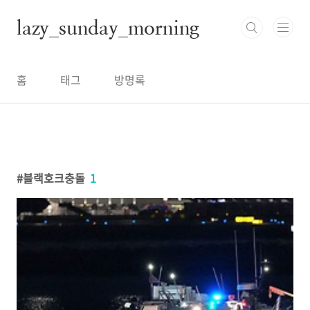
본문 바로가기
lazy_sunday_morning
홈
태그
방명록
블랙호크충돌
1