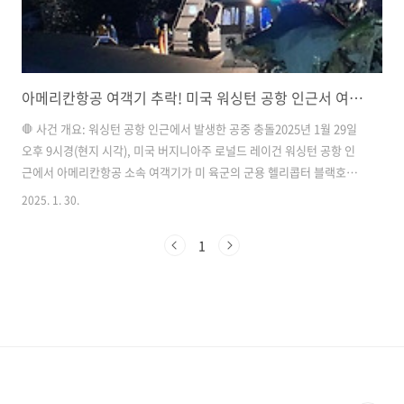
아메리칸항공 여객기 추락! 미국 워싱턴 공항 인근서 여객기-군용 헬기 충돌 후 포토맥 강 추락
🛑 사건 개요: 워싱턴 공항 인근에서 발생한 공중 충돌2025년 1월 29일
오후 9시경(현지 시각), 미국 버지니아주 로널드 레이건 워싱턴 공항 인
근에서 아메리칸항공 소속 여객기가 미 육군의 군용 헬리콥터 블랙호크
(UH-60)와 공중 충돌한 후 포토맥 강으로 추락하는 충격적인 사고가 발
2025. 1. 30.
생했다.​현재까지 파악된 정보에 따르면, 여객기에는 승객과 승무원을 포
함해 약 64명이 탑승하고 있었으며, 블랙호크 헬기에는 3명의 군인이 타
1
고 있었다.​출처 - CNN🔥 사고 경위: 공중 충돌은 어떻게 발생했나?이번
사고는 여객기가 착륙을 위해 접근하던 중 같은 공역을 비행 중이던 블랙
호크 헬기와 충돌하면서 발생한 것으로 추정된다.​항공 관제 당국은 "여
객기 조종사가 착륙을 위해 마지막 접근 단계에서 블랙호크 헬기를..