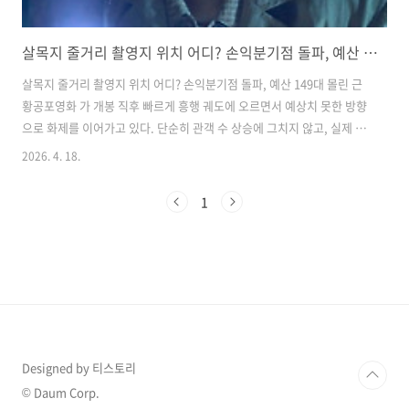
살목지 줄거리 촬영지 위치 어디? 손익분기점 돌파, 예산 149대 몰린 근황
살목지 줄거리 촬영지 위치 어디? 손익분기점 돌파, 예산 149대 몰린 근
황공포영화 가 개봉 직후 빠르게 흥행 궤도에 오르면서 예상치 못한 방향
으로 화제를 이어가고 있다. 단순히 관객 수 상승에 그치지 않고, 실제 촬
영지까지 관심이 확산되면서 이른바 ‘공포 핫플’ 현상이 벌어진 것이다. ​
2026. 4. 18.
특히 충남 예산에 위치한 살목지에는 새벽 시간대에도 차량이 몰리는 등
현실에서도 영화 같은 상황이 펼쳐지고 있다. 이번 글에서는 영화 줄거리
1
와 함께 실제 촬영지, 그리고 최근 벌어진 예산 현장 상황까지 정리해본
다.살목지 줄거리, 공간 자체가 공포가 되는 이야기영화 는 로드뷰 촬영
과정에서 발견된 정체불명의 형체를 확인하기 위해 한 저수지로 향하는
촬영팀의 이야기를 중심으로 전개된다. 지도에 찍히지 않는 저수지, 그리
고..
Designed by 티스토리
© Daum Corp.