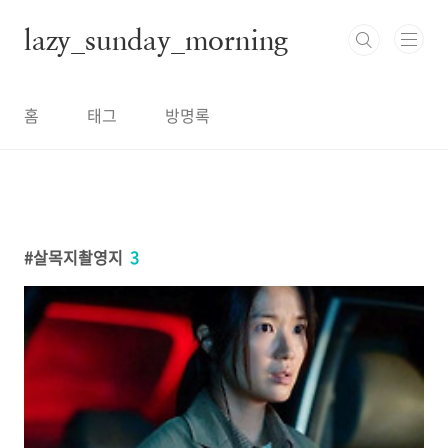
본문 바로가기
lazy_sunday_morning
홈
태그
방명록
살목지촬영지
3