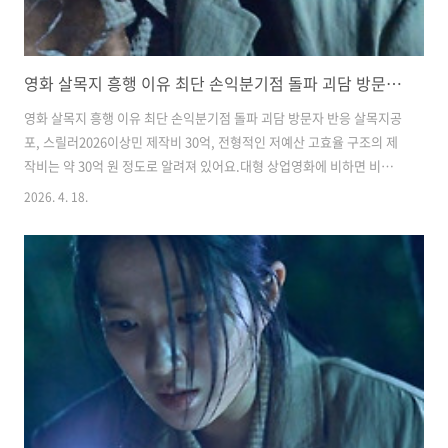
영화 살목지 흥행 이유 최단 손익분기점 돌파 괴담 방문자 반응
영화 살목지 흥행 이유 최단 손익분기점 돌파 괴담 방문자 반응 살목지공
포, 스릴러2026이상민 제작비 30억, 전형적인 저예산 고효율 구조의 제
작비는 약 30억 원 정도로 알려져 있어요.대형 상업영화에 비하면 비교
적 낮은 규모지만, 공포 장르 특성상 제한된 공간과 분위기 연출에 집중
2026. 4. 18.
하면서 효율적으로 완성도를 끌어올린 작품이에요.이처럼 제작비 대비
빠르게 손익분기점을 넘기면서,는 전형적인 저예산 고효율 공포영화 성
공 사례로 언급되고 있어요.​실제 장소를 기반으로 한 설정 영화는 로드뷰
에 찍힌 정체불명의 형체를 확인하기 위해 저수지로 향한 촬영팀이, 그곳
에서 설명하기 어려운 존재를 마주하게 되는 이야기예요.김혜윤, 이종원
배우가 중심이 되어 사건을 이끌어가고 있고요, 실제 존재하는 장소를 배
경으로 하고..