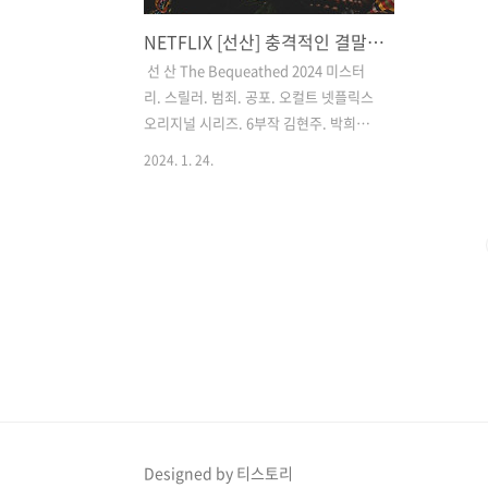
NETFLIX [선산] 충격적인 결말! 범인의 정체는? 극과 극의 평가에 대해 알아 보자.
​ 선 산 The Bequeathed 2024 미스터
리. 스릴러. 범죄. 공포. 오컬트 넷플릭스
오리지널 시리즈. 6부작 김현주. 박희순.
박병은. 류경수 ​ 넷플릭스에서 새롭게 공
2024. 1. 24.
개되는 연상호 감독의 6부작 드라마 ​ 선
산 연니버스라 불리며 와 같은 아포칼립
스 세계관 속에서 드러나는 군상들의 모
습들을 통해 여러 메시지를 전달해 왔던
연상호 감독의 신작. 그간 대중성에서 조
금은 거리감이 느껴졌던 이전 작품들과
이번 이 어떤 차별점을 가져올지 그 귀추
가 주목됩니다. 가족과 얽혀있는 한 '선
산'을 중심으로 벌어지는 미스터리한 사
건들을 드라마 속에서 다루게 됩니다 드
라마의 키포인트는 '가족'입니다. 어쩌면
누구보다 가까운 사이지만 어쩔 땐 피할
Designed by 티스토리