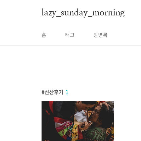
본문 바로가기
lazy_sunday_morning
홈
태그
방명록
선산후기
1