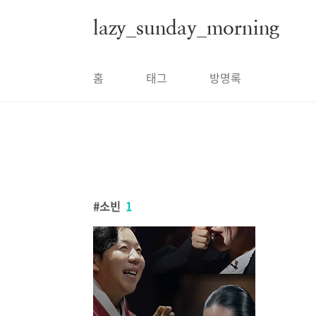
본문 바로가기
lazy_sunday_morning
홈
태그
방명록
소빈
1