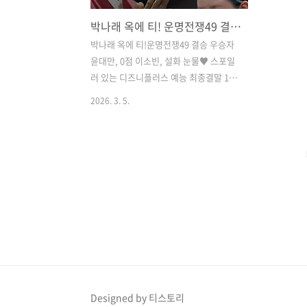
박나래 옥에 티! 운명전쟁49 결승 우승자 윤대만 0점 이소빈 설화 눈물
박나래 옥에 티!운명전쟁49 결승 우승자
윤대만, 0점 이소빈, 설화 눈물♥ 스포일
러 있는 디즈니플러스 예능 최종결말 10
화 방송 리뷰(후기)입니다. - by 자두가좋
2026. 3. 5.
아​​디즈니플러스 예능 전쟁49>가 점술이
라는 미스터리한 영역의 소재를 예능과
접목한 새로운 시도와 활동을 중단한 박
나래가 운명사자(패널)로 편집 없이 출연
한 이슈, 고인 모독, 조작 의혹 등으로 시
끄러웠지만 큰 관심과 인기를 모았다.​다
떠나서 패널로 나온 박나래의 현란한 복
장과 오버액션 왜 이리 눈에 거슬리는
지...옥에 티!박나래 통편집 좀! 안될까?
정말로!​이제 최종화 10화에서의 마지막
대결 1편을 3월 4일 공개하면서 대단원의
막을 내렸다.​운명전쟁49의 마지막 5차 대
Designed by 티스토리