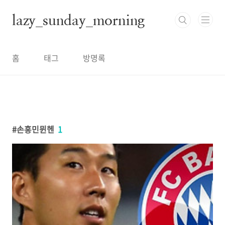
본문 바로가기
lazy_sunday_morning
홈
태그
방명록
손흥민뮌헨
1