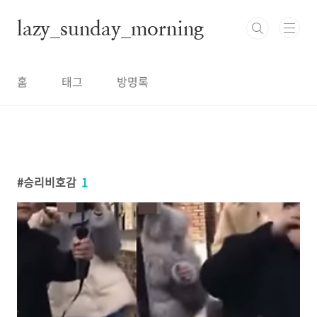
본문 바로가기
lazy_sunday_morning
홈
태그
방명록
승리비호감
1