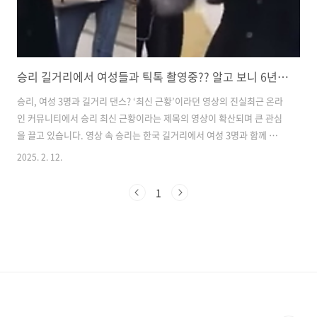
승리 길거리에서 여성들과 틱톡 촬영중?? 알고 보니 6년전 영상
승리, 여성 3명과 길거리 댄스? ‘최신 근황’이라던 영상의 진실최근 온라
인 커뮤니티에서 승리 최신 근황이라는 제목의 영상이 확산되며 큰 관심
을 끌고 있습니다. ​영상 속 승리는 한국 길거리에서 여성 3명과 함께 춤을
추는 모습을 보이며, 익살스러운 반응으로 분위기를 주도하는데요. ​그러
2025. 2. 12.
나 이 영상이 퍼지며 일부 네티즌들은 “범죄를 저질렀어도 잘 살고 있
다”, “여전히 뻔뻔하다” 등의 반응을 보이며 논란이 커졌습니다. 하지만
1
이는 최근 촬영된 것이 아닌 6년 전 영상으로 밝혀졌습니다.​2019년 촬영
된 영상, ‘승리 응원’ 메시지 담겨 이 영상은 2019년 한 중국 인플루언서
가 승리를 응원하며 게시한 것으로 확인됐습니다. ​당시 그는 “너무 보고
싶고 모든 게 잘 되기를 바란다”, “세상의 모든 행운을..