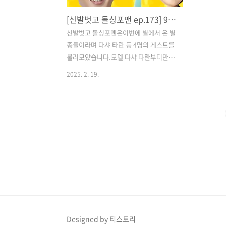
[신발벗고 돌싱포맨 ep.173] 99년생 러시아 모델 다샤 타란 | 만년 2등 홍진호 | 김준호 신부 김지민 결혼!| 모두의지인 커플매니저 성지인 | 돌싱포맨 별종들
신발벗고 돌싱포맨은이번에 별에서 온 별
종들이라며 다샤 타란 등 4명의 게스트를
불러모았습니다.​모델 다샤 타란부터만년
2등 홍진호에김준호의 새신부가 될 김지
2025. 2. 19.
민그리고 커플매니저 성지인까지이게 무
슨 조합인거지?​#별에서온별종들#신발벗
고돌싱포맨별종들#돌싱포맨게스트​이렇
게 별종이라며 4명을 모았습니다.​일단 미
모 별종 다샤 타란!​#다샤타란글로벌 메가
인플루언서이면서반박불가한 세계 2위
미모라고 하는데​1위는 걸그룹 모모랜드
출신의 낸시라고 하네요.3위는 트와이스
사나​#세계에서가장아름다운얼굴2위#2
위다샤타란#가장아름다운얼굴1위 #모모
랜드낸시미녀 별종인 다샤 타란은러시아
쪽에서도 대시 많이 받았다고 함​ 러시아
Designed by 티스토리