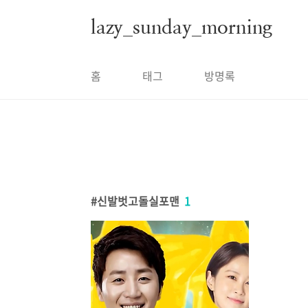
본문 바로가기
lazy_sunday_morning
홈
태그
방명록
신발벗고돌실포맨
1