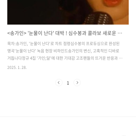
<송가인> '눈물이 난다' 대박 ! 심수봉과 콜라보 새로운 도전!
목차:송가인, '눈물이 난다'로 차트 점령심수봉의 프로듀싱으로 완성된
명곡'눈물이 난다' 녹음 현장 비하인드송가인의 변신, 고혹적인 디바로
거듭나다정규 4집 '가인;달'에 대한 기대감 고조팬들의 뜨거운 반응과 응
원송가인의 음악적 스펙트럼 확장'눈물이 난다'가 갖는 의미와 앞으로의
2025. 1. 28.
활동송가인, '눈물이 난다'로 차트 점령​여러분, 송가인의 새 노래 '눈물이
난다' 들어보셨나요? 정말 대박이에요! 지난 22일 발매된 이 곡은 발매
1
직후부터 각종 음원 차트를 휩쓸고 있어요. 카카오뮤직 실시간 차트에서
는 3위를 기록했고, 멜론 성인가요 차트에서도 6위에 올랐대요. 게다가
유튜브 인기 급상승 음악 차트에서도 20위를 차지했다니, 정말 대단하지
않나요? 이런 성과는 송가인의 뛰어난 가창력과 곡의 매력이 잘 어우러
진..