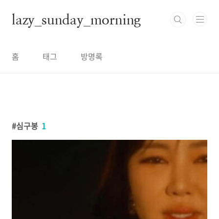
본문 바로가기
lazy_sunday_morning
홈
태그
방명록
심구봉
1