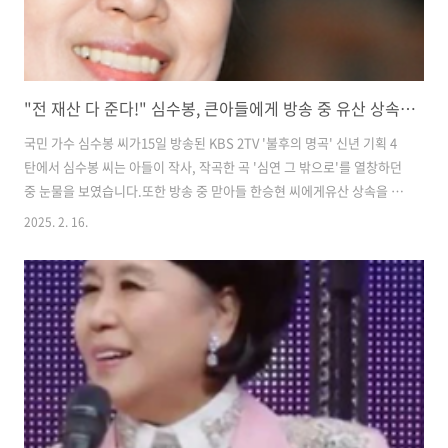
"전 재산 다 준다!" 심수봉, 큰아들에게 방송 중 유산 상속 폭탄 선언!
국민 가수 심수봉 씨가15일 방송된 KBS 2TV '불후의 명곡' 신년 기획 4
탄에서 심수봉 씨는 아들이 작사, 작곡한 곡 '심연 그 밖으로'를 열창하던
중 눈물을 보였습니다.​또한 방송 중 맏아들 한승현 씨에게유산 상속을 깜
짝 약속하며 모두를 놀라게 했습니다.​대체 어떻게 된 내용인지 알아보시
2025. 2. 16.
죠심수봉_유산​​심수봉 눈물의 무대, 그리고 숨겨진 가족사한승현 씨는 이
곡을 만들게 된 이유에 대해 "가족 안에서 겪었던 일들을 경험으로 창작
했다라고 말하면서어머니께서 그 얘기가 상처가 됐는지 노래를 부르실
때마다 우시더라"라고 밝혔습니다.​​ 심수봉 씨는 재혼 사실을 언급하며
"어릴 시절에 과부 엄마와 살며평생 사랑을 받아 본 적이 없다라고 말하
며,재혼 후에 남편이 아들을 많이 야단 쳐서 많이 울기도 했다"고 ..