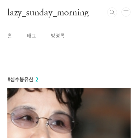
본문 바로가기
lazy_sunday_morning
홈
태그
방명록
심수봉유산
2