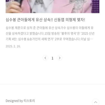
심수봉 큰아들에게 유산 상속!! 신동엽 의형제 맺자!
심수봉 재혼으로 상처 준 큰아들에 유산 상속​가수 심수봉이 아들에게 유
산을 상속하겠다고 밝혔습니다.​15일 방송된 '불후의 명곡'은 '2025 신년
기획 4탄: 심수봉 &송가인의 새해 연가' 2부로 꾸며졌습니다.이날 심수
봉은 절절한 목소리로 '심연 그 밖으로'를 열창하며 눈물을 쏟았습니다.
2025. 2. 16.
이후 MC 신동엽은 "이 노래를 작사, 작곡한 사람이 아들이다. 아드님이
어머니를 위해 이 자리에 달려왔다"고 말했고, 이어 심수봉의 아들 한승
1
현 씨가 심수봉 옆에 자리를 했습니다. 한승현 씨는 "가족 안에서 겪었던
경험들을 음악으로 표현했다. 그 감정이 어머니 마음을 움직였는지 이 노
래를 부를 때마다 우시더라"고 얘기했습니다.이에 심수봉은 "솔직하게
말씀드리겠다. 아들을 따뜻한 가정에서 상처 없이 키우고 싶었는데, 재
혼..
Designed by 티스토리