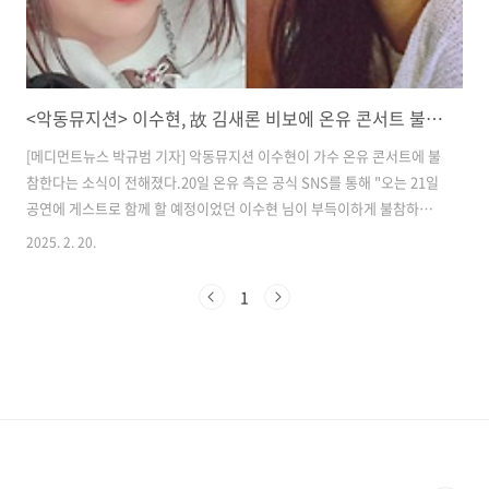
<악동뮤지션> 이수현, 故 김새론 비보에 온유 콘서트 불참…네티즌 "힘내길 바란다" 응원
[메디먼트뉴스 박규범 기자] 악동뮤지션 이수현이 가수 온유 콘서트에 불
참한다는 소식이 전해졌다.​20일 온유 측은 공식 SNS를 통해 "오는 21일
공연에 게스트로 함께 할 예정이었던 이수현 님이 부득이하게 불참하게
되었다"라고 밝혔다.이어 "온유와 이수현 님의 멋진 무대를 기대해 주셨
2025. 2. 20.
을 관객 여러분께 갑작스러운 소식을 전하게 되어 진심으로 죄송한 마
음"이라며 "더욱 멋진 공연을 보여드릴 수 있도록 최선을 다하겠다. 다시
1
한번 양해 부탁드린다"라고 덧붙였다.​이수현의 불참 사유는 구체적으로
알려지지 않았으나, 최근 갑작스럽게 세상을 떠난 故 김새론의 비보로 인
한 영향으로 추측되고 있다.​두 사람은 연예계 대표 절친으로 10년 이상
우정을 이어왔다. 함께 콘서트를 관람하거나 SNS에 사진을 올리는 등 돈
독..