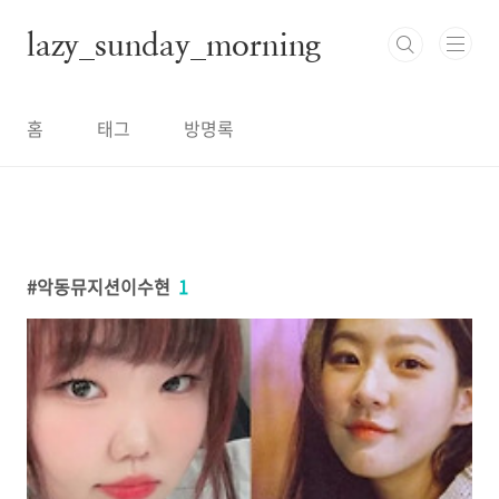
본문 바로가기
lazy_sunday_morning
홈
태그
방명록
악동뮤지션이수현
1