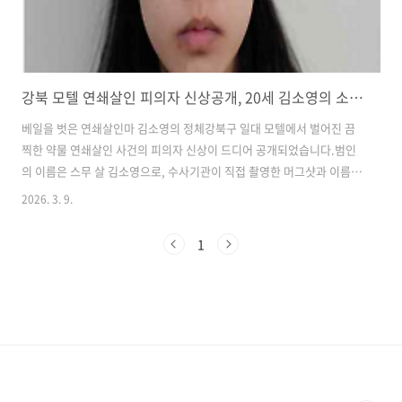
강북 모텔 연쇄살인 피의자 신상공개, 20세 김소영의 소름 돋는 두 얼굴
베일을 벗은 연쇄살인마 김소영의 정체강북구 일대 모텔에서 벌어진 끔
찍한 약물 연쇄살인 사건의 피의자 신상이 드디어 공개되었습니다.범인
의 이름은 스무 살 김소영으로, 수사기관이 직접 촬영한 머그샷과 이름,
나이가 검찰 홈페이지를 통해 세상에 알려졌어요.김소영은 작년 12월부
2026. 3. 9.
터 올해 2월까지 서울 수유동의 모텔과 경기 남양주의 카페 등을 돌며 남
성들에게 접근했습니다.​친절하게 건넨 숙취해소제 음료 안에는 향정신
1
성의약품인 벤조디아제핀계 약물이 치명적인 농도로 섞여 있었는데요.​​
이 음료를 마신 남성 중 2명이 목숨을 잃었고,1명은 의식불명 상태에 빠
지는 등 피해가 막심했습니다.​더욱 경악스러운 사실은 김소영이 범행을
저지르기 전 생성형 AI를 활용해 범죄를 공부했다는 점이에요.​AI에게 특
정 약물의 치사 위험..