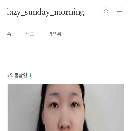
본문 바로가기
lazy_sunday_morning
홈
태그
방명록
약물살인
1