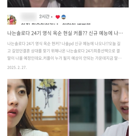
나는솔로다 24기 영식 옥순 현실 커플?? 신규 예능에 나오나!?
나는솔로다 24기 영식 옥순 현커? 나솔pd 신규 예능에 나오나!?​​​오늘 길
고 길었던결혼 상대를 찾기 위해나온 나는솔로다 24기최종선택으로 결
말이 나올 예정인데요.커플이 누가 될지 예상이 안되는 가운데​지금 말도
안되는 이야기가 많이 퍼지고 있죠?바로 옥순에게 무서운 집착을 보였던
2025. 2. 27.
영식그런데 영식 옥순이 현커라는 말이..​애초에 옥순은 서울이고 영식은
창원이라거리부터 어려운데 카더라에서는둘의 데이트를 부산에서 목격
했다 뭐 이런썰도있고 저는 안 믿기는데 ​오늘 라방에서 밝혀지겠죠?​​계속
해서 옥순이 마치 자신의결혼 상대인냥 착각해서그냥 다른 여자 출연진
은 안보이고옥순에게만 직진했던 나는솔로다 24기 영식​순애보였지만 처
음 느낀 이런 감정때문에감정 컨트롤이 제대로 안되고 집착도 많이생기
고 해서 말도 실수..