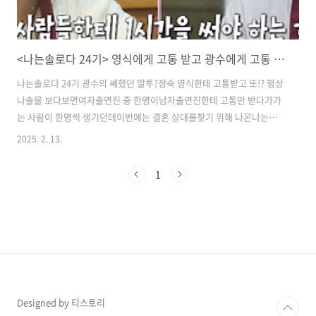
<나는솔로다 24기> 영식에게 고통 받고 광수에게 고통 받는... 정숙 끝없는 고통
나는솔로다 24기 광수의 쎄했던 말투?정숙 영식한테 고통받고 또!? ​​​항상
나솔을 보다보면여자출연진 중 한명이남자출연진한테 고통만 받다가가
는 사람이 한명씩 생기던데​이번에는 결혼 상대를찾기 위해 나온나는솔
로다 24기 정숙이그럴것 같네요 ㅎㅎ​영식한테 고통받은지가 바로 전날
2025. 2. 13.
인데다음날은 광수한테 고통을 받게 되는데​​옥순에게 이번에 결혼 상대
로최고 인기라 역대급으로다섯명의 남자가 몰리고​딱 한명 나는솔로다
1
24기 광수만옥순을 선택하지 않았는데​​알고보니 사실은 옥순을 마음에
두고있었지만 이번에 옥순을 선택하면1대1 데이트를 못해보고 나솔을
나올 것 같아서 정숙을 선택해봤다고하는 광수?​​당연히 정숙과의 데이트
때도옥순에게만 마음이 가있으니정숙에 대해서 묻지는 않고​차에 타서
식당에 도착할때까지옥순 이야기만..
Designed by 티스토리