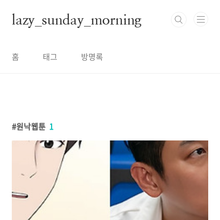
본문 바로가기
lazy_sunday_morning
홈
태그
방명록
원낙웹툰
1