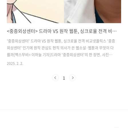
<중증외상센터> 드라마 VS 원작 웹툰, 싱크로율 전격 비교 시작 해볼까요?
'중증외상센터' 드라마 VS 원작 웹툰, 싱크로율 전격 비교​​넷플릭스 '중증
외상센터' 인기에 원작 관심도 현직 의사가 쓴 웹소설·웹툰과 무엇이 다
를까[맥스무비= 이하늘 기자]​드라마 '중증외상센터'의 한 장면. 사진제
공=넷플릭스 넷플릭스 오리지널 시리즈 '중증외상센터'가 지난 24일 공
2025. 2. 2.
개돼 국내 시리즈 가운데 넷플릭스 기준 1위에 올랐다. 넷플릭스 자체 집
계에 따르면 24일부터 26일까지 시청수 470만을 기록했으며, 글로벌
1
OTT(온라인동영상서비스) 플릭스패트롤 기준 글로벌 2위를 차지했다.
생명이 위태로운 환자를 살려내려는 중증외상센터의 천재 의사 백강혁
(주지훈)을 비롯한 의료진의 고군분 투과 매력적인 캐릭터들이 시청자들
의 호응을 이끈 요인으로 꼽힌다. ​드라마는 현직 이비인후과 전문의인 이
낙준씨가..