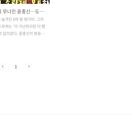
“6억 빚에 무너진 윤종신…도망친 곳은 장항준 집이었다” 눈물과 웃음의 고백
 숨겨진 6억 원 빚더미. 그리
도피처는 ‘더 가난하지만 더 행
의 집이었다. 윤종신이 방송에
낸 진짜 속내가 뭉클함과 웃음
안겼다.4일 방송된 유퀴즈 온
는 가수 윤종신이 출연해 인
 솔직하게 털어놨다. 화려한
1
 제작 실패로 6억 원의 빚을 떠
대 시절의 이야기부터 절친 장
특별한 우정까지 진솔한 고백이
​윤종신은 90년대 번 수입을 투
패하며 큰 빚을 지게 됐다고
 하림을 캐스팅해 제작에 도
과는 참담했다. 모든 것이 무
 그가 향한 곳은 의외로 장항준
. 그는 “그 집에 가면 유토피