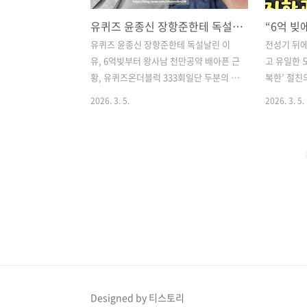
유퀴즈 윤종신 장항준한테 독설날린 이유, 6억빚부터 왕사남 천만공약 배아픈 근황, 유퀴즈온더블럭 333회
유퀴즈 윤종신 장항준한테 독설날린 이
​전성기 뒤에
유, 6억빚부터 왕사남 천만공약 배아픈 근
고 유일한 
황, 유퀴즈온더블럭 333회일단 두분의 우
복한’ 절친
정이 너무나 부럽다.둘다 정점을 찍으신
서 처음 꺼
2026. 3. 5.
2026. 3. 5.
분들인데유퀴즈 윤종신은 왕과사는남자
을 동시에 
로왕사남 천만공약을 앞둔 장항준한테독
더 블럭에서
설을 날려 화제가 되기도 했다.​그 이유는
생의 굴곡을
당연히 그렇게 해도서로를 너무 잘 아니
전성기 뒤,
까뭐든 허용되는 사이라서 그렇겠지?유
안았던 30
퀴즈온더블럭 333회를 통해6억빚부터 배
항준과의 
아픈 근황까지본방보면서 맘껏 웃어보려
이어졌다.​ 
고 한다.​​연말에 갑자기 공연을 취소한 윤
자했다가 실
종신,하지만 팬들은 그의 건강을 염려했
밝혔다.가수
고그의 놀라운 대처능력에 찬사를 보냈
전했지만 결
다.​​왜냐하면 세계 최초? (맞지? ^^)립싱크
너진 순간,
하는 청음회를 열며공연 취소 쇼를 열었
의 집이었다
Designed by 티스토리