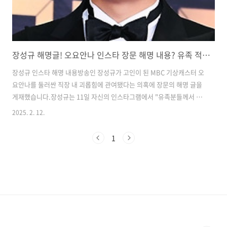
장성규 해명글! 오요안나 인스타 장문 해명 내용? 유족 적극 해명 권유했다
​​장성규 인스타 해명 내용​​방송인 장성규가 고인이 된 MBC 기상캐스터 오
요안나를 둘러싼 직장 내 괴롭힘에 관여됐다는 의혹에 장문의 해명 글을
게재했습니다.​​장성규는 11일 자신의 인스타그램에서 "유족분들께서 제
가 2차 가해를 입는 상황을 미안해하시고 적극적으로 해명하라고 권유하
2025. 2. 12.
셔서 조심스럽게 이 글을 올린다"면서 오요안나에게 생전에 고민 상담을
요청받았고, 동료 기상캐스터였던 김가영에게 말을 전한 상황에 대해 설
1
명했어요.​​오요안나가 tvN '유퀴즈 온 더 블록' 출연 후 장성규에게 고민
상담을 요청했고, 그는 "저는 제 경험에 비춰봤을 때 주변의 시기와 질투
에서 비롯된 어려움일 가능성이 크니 괘념치 말고 이겨내자며 고인을 격
려했다"며 "하지만 이후에도 한 번 더 고민을 얘기했고, 제 위로만으로
는..