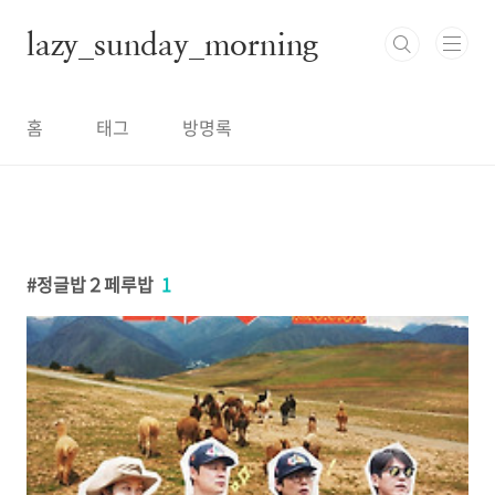
본문 바로가기
lazy_sunday_morning
홈
태그
방명록
정글밥２페루밥
1