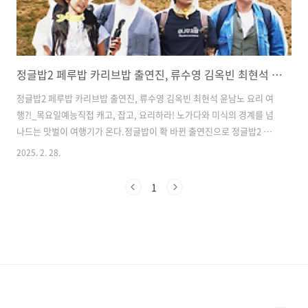
정글밥2 페루밥 카리브밥 출연진, 류수영 김옥빈 최현석 윤남노 요리 여행?!_목요일예능
정글밥2 페루밥 카리브밥 출연진, 류수영 김옥빈 최현석 윤남노 요리 여
행?!_목요일예능직접 캐고, 잡고, 요리하라! 노가다와 미식의 경계를 넘
나드는 맛벌이 여행기가 온다.정글밥이 확 바뀐 출연진으로 정글밥2 페
루밥, 카리브밥을 시작한다. 고도 4천미터부터 물속 깊은 곳까지 다양하
2025. 2. 28.
게 다녔고 고생을 엄청 했다는 후문이다. 시즌 1은 류수영 혼자 식사를 책
임졌다면 이번엔 전문 셰프들이 함께 한다. 페루밥에는 최현석 셰프가 카
1
리브밥은 윤남노 셰프가 합류한다.류수영은 처음엔 부담을 느꼈지만 후
에는 부담을 덜었다고 전했다. 왜 최현석 윤남노인지 알게 되었다고.​ 정
글밥2 페루밥 카리브밥 출연진이 각각 다르다. 일단 류수영과 김옥빈은
둘 모두 나오고, 페루밥에는 최현석과 최다니엘이 나온다.반명 카리브밥
은 윤남노와 이..