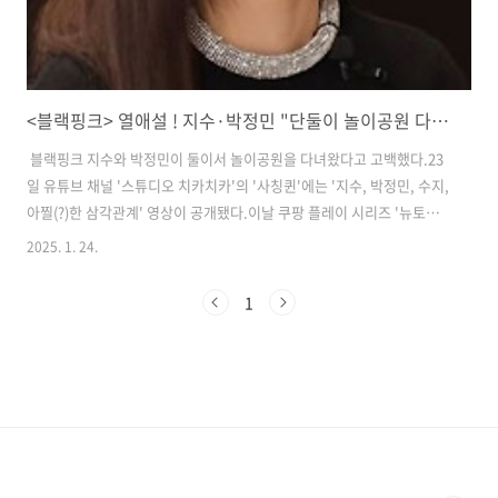
<블랙핑크> 열애설 ! 지수·박정민 "단둘이 놀이공원 다녀왔다" 깜짝 고백 ('사칭퀸')
​ ​​블랙핑크 지수와 박정민이 둘이서 놀이공원을 다녀왔다고 고백했다.​23
일 유튜브 채널 '스튜디오 치카치카'의 '사칭퀸'에는 '지수, 박정민, 수지,
아찔(?)한 삼각관계' 영상이 공개됐다.​이날 쿠팡 플레이 시리즈 '뉴토피
아'의 주인공 커플 박정민, 블랙핑크 지수가 등장했다. 박정민은 지수에
2025. 1. 24.
대해 "지수는 여러모로 훌륭한 사람"이라고 말문을 열었다. 그는 "(감독
님이) 배우들 리딩을 많이 하는 걸 좋아한다. 배우 입장에선 나도 놀고 싶
1
은데 리딩을 가야 하니까"라며 "근데 지수는 그걸 즐기더라. 일차적으로
이 배우에게 반했다"고 밝혔다.​이어 박정민은 "지수는 심지어 혼자 좀비
랑 싸우는 순간들이 많은데, 현장에 가면 생글생글 웃고 있다. 힘들 텐데,
다른 사람도 힘드니까 주인공으로서 좋은 에너지를 준..