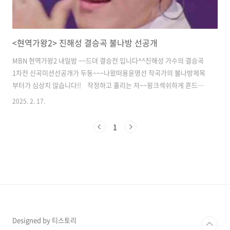
<현역가왕2> 진해성 결승곡 불나방 선공개
MBN 현역가왕2 내일밤 ~~드뎌 결승전 입니다^^진해성 가수의 결승곡
1차전 신곡미션선공개가 두둥~~~나왔떠용윤명선 작곡가의 불나방제목
부터가 심상치 않습니다!! 작정하고 홀리는 저~~윙크섹쉬하게 흔드는
몸동작 꺄아아악~~~심장박동기가 따로없네대박이다~~목소리에 벌써
2025. 2. 17.
사르르~~ 녹아내리는데 매혹적인 섹쉬한 저춤은 ??어쩔껴??? 윤명선 작
곡가님께서 흐뭇하게웃고있는 모습이 인상적이다흡족해 하시는 모습이
1
다!!노래도 귀염둥이 진해성가수랑딱이예요~~너무 좋아요 진해성 불나
방재생6 좋아요0 01:27 진해성 불나방내일밤까지 어떡해 기다리냐 ㅠ
불나방이 눈앞에서 훨훨 날아다니며유혹을 하는데 오늘밤 잠이 올까요?
두근 두근~~심장아! 나대지마라 선공개 만으로도 난리부르스제발 이곡
이 초대박이 나서 우승까지 갑시다..
Designed by 티스토리