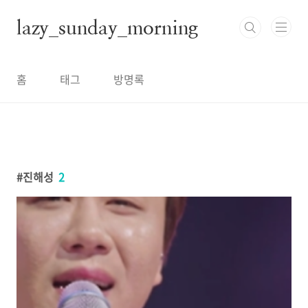
본문 바로가기
lazy_sunday_morning
홈
태그
방명록
진해성
2