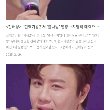
<진해성>, ‘현역가왕2’서 ‘불나방’ 열창…치명적 매력으로 무대 장악
​진해성, ‘현역가왕2’서 ‘불나방’ 열창…치명적 매력으로 무대 장악 ​​“불나
방” 무대로 증명한 진해성의 매력​MBN ‘현역가왕2’가 결승 1차전 신곡
미션 1위 탈환전으로 뜨겁게 달아올랐다. 그중에서도 진해성이 선보인
‘불나방’ 무대는 단연 화제였다. 윤명선 작곡가가 만든 이 곡을 통해 진해
2025. 2. 19.
성은 자신만의 색깔을 더하며 무대를 장악했다.방송이 끝난 후 시청자들
은 "진해성의 무대에 빨려 들어갔다", "완벽한 무대였다"라며 호평을 쏟
아냈다. ​​​진해성의 ‘불나방’, 어떤 곡이길래?​‘불나방’은 베테랑 작곡가 윤
명선이 작업한 곡으로, 강렬한 멜로디와 진해성 특유의 음색이 조화를 이
루며 무대의 완성도를 높였다.진해성은 이 곡을 단순한 트로트가 아닌 퍼
포먼스까지 곁들인 종합예술로 승화시켰다. 시작부터 제스처와..