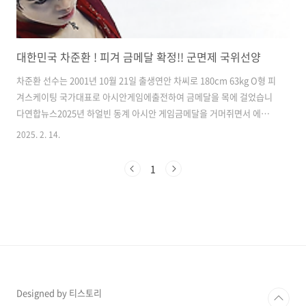
대한민국 차준환 ! 피겨 금메달 확정!! 군면제 국위선양
차준환 선수는 2001년 10월 21일 출생연안 차씨로 180cm 63kg O형 피
겨스케이팅 국가대표로 아시안게임에출전하여 금메달을 목에 걸었습니
다​​연합뉴스​​2025년 하얼빈 동계 아시안 게임금메달을 거머쥐면서 에술
체육요원으로군면제가 확정되었으며 김채연 선수에이어 남녀 싱글 동반
2025. 2. 14.
우승을 완성했습니다​​​​차준환 선수는 남자 싱글 프리스케이팅에서 기술점
수 99.02점그리고 예술점수 88.58점으로 총점으로187.60점을 받았습
1
니다​​ ​​이전에 있었던 쇼트 프로그램에서받았던 94.09점을 합쳐서 총점은
281.69점으로1위가 되었으며 일본의 유마 선수는272.76점으로 2위를
차지하게 되었습니다​​​​동메달은 카자흐스탄의 미카일 선수가246.01점으
로 차준환 선수의 총점과는상당한 격차가 있는 것으로 보..
Designed by 티스토리