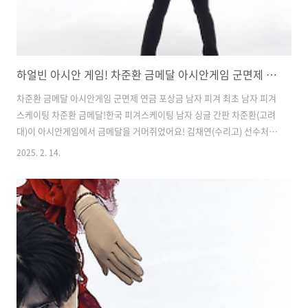
하얼빈 아시안 게임! 차준환 금메달 아시안게임 군면제 연금 포상금 남자 피겨 최초
차준환 금메달 아시안게임 군면제 연금 포상금 남자 피겨 최초 ​남자 피겨
스케이팅 차준환 금메달!​한국 피겨스케이팅 남자 싱글 간판 차준환(고려
대)이 아시안게임에서 금메달을 거머쥐었어요! 김채연(수리고) 선수처럼
쇼트 프로그램에서 2위를 기록한 뒤, 일본 선수를 제치고 극적인 역전 우
2025. 2. 14.
승을 이뤄냈습니다.​ ​차준환 아시안게임 금메달​차준환 선수는 13일 중국
하얼빈 헤이룽장 빙상훈련센터 다목적홀에서 열린 '2025 하얼빈 동계 아
시안게임' 피겨 남자 싱글 프리 스케이팅에서 기술 점수(TES) 99.02점,
예술 점수(PCS) 88.58점, 총 187.60점을 받았어요. 여기에 11일 쇼트 프
로그램에서 기록한 94.09점을 합쳐 최종 281.69점을 획득했습니다.​아
시아 최강으로 꼽히던 일본의 가기야마 유마..