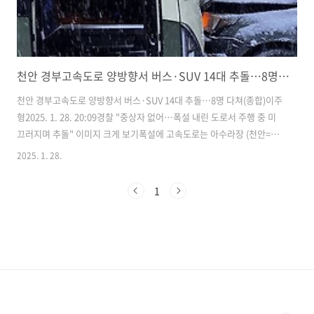
천안 경부고속도로 양방향서 버스·SUV 14대 추돌…8명 다쳐(종합)
천안 경부고속도로 양방향서 버스·SUV 14대 추돌…8명 다쳐(종합)​이주
형2025. 1. 28. 20:09​​경찰 "중상자 없어…폭설 내린 도로서 주행 중 미
끄러지며 추돌" 이미지 크게 보기​폭설에 고속도로는 아수라장 (천안=연
합뉴스) 28일 오후 5시 22분께 충남 천안시 북천안나들목 인근 경부고속
2025. 1. 28.
도로 양방향에서 승합차 등 승용차 4대와 고속버스 10대 등 차량 17대가
잇따라 부딪치는 사고가 났다. 사진은 부산 방향 차로에서 추돌사고가 난
1
버스. 2025.1.28 [천안서북소방서 제공. 재판매 및 DB 금지]
coolee@yna.co.kr​(천안=연합뉴스) 정윤덕 이주형 기자 = 28일 오후 5
시 22분께 충남 천안시 북천안나들목 인근 경부고속도로 양방향에서 승
합차 등 승용차 4대와 고속버스 10대..