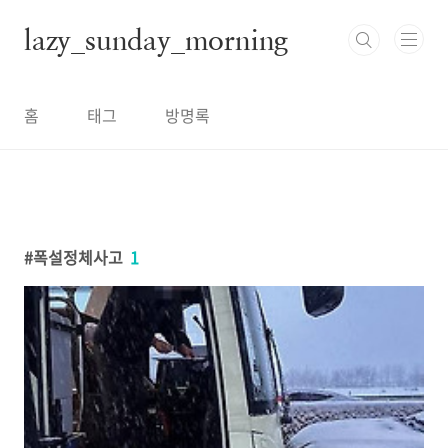
본문 바로가기
lazy_sunday_morning
홈
태그
방명록
폭설정체사고
1