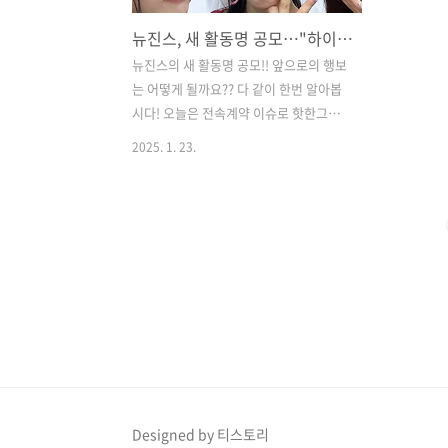
뉴진스, 새 활동명 공모…"하이브·어도어 절대로 안 돌아가"
뉴진스의 새 활동명 공모!! 앞으로의 행보
는 어떻게 될까요?? 다 같이 한번 알아봅
시다! ​오늘은 전속계약 이슈로 핫한그룹
뉴진스의 새로운 소식이 들려왔는데요뉴
2025. 1. 23.
진스의 새로운 소식과 근황함께 전해드리
겠습니다​어도어 측이 그룹 뉴진스 일부
멤버들의부모님을 만나 회유하려 한 것으
로전해졌습니다​​그룹 뉴진스는 23일 어도
어가최근 자신들을 상대로 기획사 지위보
전 및광고계약 체결 등 금지 가처분을 신
청했다고 알리며​“저희 부모님 일부를 몰
래 만나 회유하거나이간질을 시도하기도
하였다”라고 밝혔는데요​ ​뉴진스는 “이처
럼 어도어와 하이브는저희에게 돌아오라
고 말하면서, 대중의 시선이닿지 않는 곳
에서는 전처럼 끊임없이저희를 괴롭히고
Designed by 티스토리