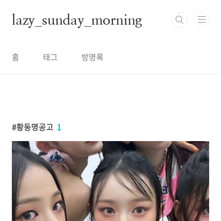
본문 바로가기
lazy_sunday_morning
홈
태그
방명록
황동명공고
1