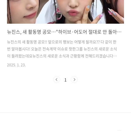
뉴진스, 새 활동명 공모…"하이브·어도어 절대로 안 돌아가"
뉴진스의 새 활동명 공모!! 앞으로의 행보는 어떻게 될까요?? 다 같이 한
번 알아봅시다! ​오늘은 전속계약 이슈로 핫한그룹 뉴진스의 새로운 소식
이 들려왔는데요뉴진스의 새로운 소식과 근황함께 전해드리겠습니다​어
도어 측이 그룹 뉴진스 일부 멤버들의부모님을 만나 회유하려 한 것으로
2025. 1. 23.
전해졌습니다​​그룹 뉴진스는 23일 어도어가최근 자신들을 상대로 기획사
지위보전 및광고계약 체결 등 금지 가처분을 신청했다고 알리며​“저희 부
1
모님 일부를 몰래 만나 회유하거나이간질을 시도하기도 하였다”라고 밝
혔는데요​ ​뉴진스는 “이처럼 어도어와 하이브는저희에게 돌아오라고 말
하면서, 대중의 시선이닿지 않는 곳에서는 전처럼 끊임없이저희를 괴롭
히고 공격해 왔다”며​“단호하게 말씀드린다. 저희 다섯 명은최소한의 신
의조차 기대할 수 없는하이..