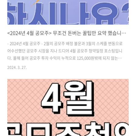
<2024년 4월 공모주> 무조건 돈버는 꿀팁만 요약 했습니다!
- 2024년 4월 공모주 - 2월의 공모주 배정 불운과 3월의 스케줄 변동으로
어수선했던 공모주 시장을 지나 드디어 4월 공모주 청약일정 포스팅입니
다. 올해 들어 공모주 투자 수익이 누적으로 125,000원밖에 되지 않는 부
진을 겪고 있는데요. 4월에는 반전의 모습을 보여줄 수 있을까요? ​ ​ 2024
2024. 3. 27.
년 4월 공모주 청약일정 2024년 4월 공모주 청약이 예정되어 있는 기업
에는 제일엠앤에스, 민테크, 코칩, 이노그리드 총 4 종목이 있습니다. 이
중 민테크, 코칩, 이노그리드는 3월에서 4월로 일정이 변경된 종목이고
그나마 제일엠앤에스 한 종목이 새롭게 선보이는 종목인데요. 이제는 아
예 일정이 변경되는 걸 당연하다고 생각하는 게 마음 편할 것 같습니다.
증권사도 2곳만 사용하면 되겠네요. ^^ ​ ​ ..