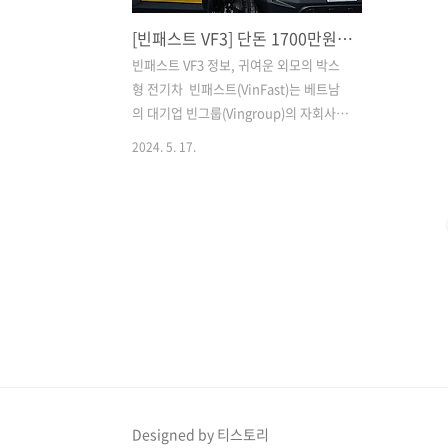
[빈패스트 VF3] 단돈 1700만원! 역대급 디자인과 가성비. 판매개시 66시간만에 예약금 2만7649건 돌풍!
빈패스트 VF3 정보, 귀여운 외모의 박스
형 전기차 빈패스트(VinFast)는 베트남
의 대기업 빈그룹(Vingroup)의 자회사로
써 2017년에 설립된 베트남 최초의 자동
2024. 5. 17.
차 제조사입니다. 빠른 성장을 통해 전기
차의 입지를 넓히고 있으며, 2023년에는
나스닥에 상장되기도 했습니다. 글로벌
수준의 기술력을 통해 전기차로의 전환을
서두르고 있으며, 미국과 유럽 등의 해외
시장에서도 입지를 강화하고 있습니
다. 이번 포스팅에서는 빈패스트에서 새
롭게 출시한 전기차 VF3에 대해 자세히
살펴보겠습니다. 출처 : VinFast​디자인빈
패스트 VF3의 외관은 공기역학적으로 설
계된 그릴과 LED 램프를 바탕으로 현대
적인 감각을 살려 디자인되었습니다. 특
Designed by 티스토리