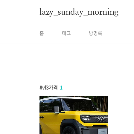
본문 바로가기
lazy_sunday_morning
홈
태그
방명록
vf3가격
1