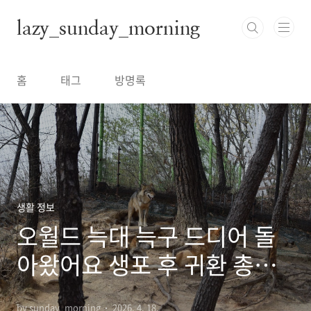
본문 바로가기
lazy_sunday_morning
홈
태그
방명록
생활 정보
오월드 늑대 늑구 드디어 돌
아왔어요 생포 후 귀환 총정
리
by sunday_morning
2026. 4. 18.