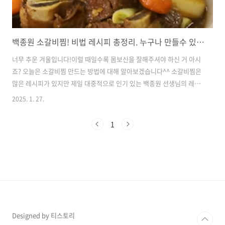
백종원 소갈비찜! 비법 레시피 총정리. 누구나 만들수 있습니다^^
너무 추운 겨울입니다!이럴 때일수록 몸보신을 잘해주셔야 하신 거 아시
죠? 오늘은 소갈비찜 만드는 방법에 대해 알아보겠습니다^^ 소갈비찜은
많은 레시피가 있지만 제일 대중적으로 인기 있는 백종원 선생님의 레시
피를 설명드리겠습니다. ​[소갈비 2kg]-물 10컵(1800ml)-양파 1개
2025. 1. 27.
(250g)-무 100g-당근 1/2개 (135g)-표고버섯 6개(120g)-새송이버섯 1
개(60g)-청양고추 3개(30g)-꽈리고추 5개(30g)-홍고추 2개(20g)-대파 2
1
대 [소스]-간장 1컵 (180ml)-설탕 1/2컵(70g)-맛술 1/2컵(90g)-간 마늘
2큰술(40g)-간 생강 1/2큰술(10g)-대파 1/2컵(30g)-참기름 4큰술(28g)-
물 1컵(180g) ㅡ 순 ㅡ1. 갈비 핏물 제거2. 양념장 만들기..
Designed by 티스토리