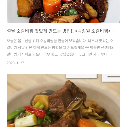
설날 소갈비찜 맛있게 만드는 방법!! <백종원 소갈비찜> 꿀팁 들어 갑니다^^
​​오늘은 몸보신을 위해 소갈비찜을 만들어 보았습니다. 너무나 맛있는 소
갈비찜 정말 간단 하게 만드는 방법을 알려 드릴게요 ^^ 백종원 선생님의
갈비찜 레시피로 만드니 너무 쉽고 맛있었습니다. 그러면 지금 부터 한
번 만들어 볼까요??? ​ ​​​​소갈비찜 만드는법은고기 핏물만 잘 빼고비율만
2025. 1. 27.
잘 맞추면 생각보다 간단해요.​어렵게 생각하는 분들 많은데한 번 만들어
보면전혀 어렵지 않다는 걸 알게 될 겁니다.​​​​​​​​​냄비로 오랜 시간 삶았더니뼈
에서 살이 쏙쏙 빠질 정도로부드럽게 잘 만들어져서어르신들도 걱정 없
이 드실 수 있었어요.​​​​​​​​단짠단짠 맛있는백종원 갈비찜 만드는 법 알려드릴
테니까천천히 잘 따라와 주세요.​​​​​​​재료​- 찜갈비 1kg- 설탕 2큰술- 당근 1
개- 무 200g- 청..