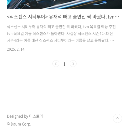
<식스센스 시티투어> 유재석 빼고 출연진 싹 바꿨다, tvn 목요일 예능 추천
식스센스 시티투어 유재석 빼고 출연진 싹 바꿨다, tvn 목요일 예능 추천
tvn 목요일 예능 식스센스가 돌아왔다. 사실상 식스센스 시즌4다.대신
시즌4라는 이름 대신 식스센스 시티투어라는 이름을 달고 돌아왔다. 그
도 그럴 것이 유재석 빼고 출연진을 확 바꾸었다. 포맷은 기존과 같다.
2025. 2. 14.
sns를 점령한 핫플과 뜨거운 이슈를 찾아 떠난 여행에서 숨겨진 단 하나
의 가짜를 찾는 예능이다. 보는 재미가 쏠쏠하다. 더구나 이번 시즌에선
1
기존 출연자들이 대거 하차하고 새로운 출연진으로 꾸며졌다.​ 기존 경력
자인 유재석을 제외하곤 모두 뉴페이스다.송은이, 고경표, 미미가 뭉쳤
다. 나름 다 호감이라 좋다. 오나라, 제시, 미주, 이상엽이 하차했다. 오나
라 하차는 좀 아쉽지만 다른 출연진 교체는 잘한 걸로 보인다. 제시가 ..
Designed by 티스토리
© Daum Corp.