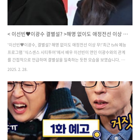
< 이선빈♥이광수 결별설? >해명 없이도 애정전선 이상 무 식스센스 반응
'이선빈♥이광수, 결별설? 해명 없이도 애정전선 이상 무!'​최근 tvN 예능
프로그램 '식스센스 시티투어'에서 배우 이선빈이 연인 이광수와의 관계
를 간접적으로 언급하며 결별설을 일축하는 듯한 모습을 보였습니다. 방
송에서는 유재석, 송은이, 고경표, 미미 등과 함께 부산의 핫플레이스를
2025. 2. 28.
찾아 떠난 가운데, 뜻밖의 토크가 이어졌습니다.​ ​'식스센스 시티투어' 속
이선빈의 의미심장한 반응​27일 방송된 '식스센스 시티투어'에서는 이선
빈과 강태오가 게스트로 출연해 팀원들과 함께 가짜 핫플레이스를 찾아
가는 미션을 수행했습니다.이 과정에서 강태오는 "사장님을 보면 빈틈이
보인다"고 말했고, 미미는 "어떤 빈틈이요?"라고 되물었습니다. 이에 고
경표는 "나는 오늘 네 빈틈이 너무 보이는데?"라는 재치있는 멘트를 던
져..