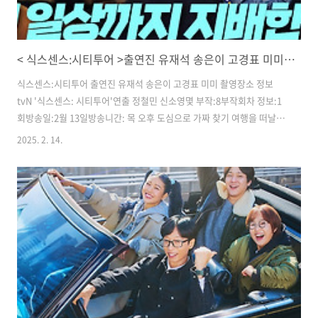
< 식스센스:시티투어 >출연진 유재석 송은이 고경표 미미 촬영장소 1화정보
식스센스:시티투어 출연진 유재석 송은이 고경표 미미 촬영장소 정보
tvN '식스센스: 시티투어'연출 정철민 신소영몇 부작:8부작회차 정보:1
회방송일:2월 13일방송니간: 목 오후 도심으로 가짜 찾기 여행을 떠날 유
재석, 송은이, 고경표, 미미의 첫 만남이 그려진다.유재석​​식스센스의 유
2025. 2. 14.
일한 경력직예능계의 촉촉 박사가 돌아왔다가짜차기 경험의 만렙실상은
자타공인 똥촉계의 일인자함께한 세월이 무색할 정도로 매 시즌 식스센
스 급 반전을 선사했던 그의 추리 실력이번에는 드디어 업그레이된 추리
력을 발휘할 수 있을지​ 송은이​후배들에게 한없이 너그러운 선배30년 지
기 재석에게는 사정없이 엄격한 송대표재석 ×은이 원조 추리 듀오의 귀
환경력직만의 남다른 육감으로 진실 속 숨은 가짜를 찾아낸다예능 베테
랑이 넘치는 센스와 ..