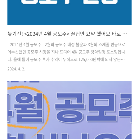
늦기전! <2024년 4월 공모주> 꿀팁만 요약 했어요 바로 청약!
- 2024년 4월 공모주 - 2월의 공모주 배정 불운과 3월의 스케줄 변동으로
어수선했던 공모주 시장을 지나 드디어 4월 공모주 청약일정 포스팅입니
다. 올해 들어 공모주 투자 수익이 누적으로 125,000원밖에 되지 않는 부
진을 겪고 있는데요. 4월에는 반전의 모습을 보여줄 수 있을까요? ​ ​ 2024
2024. 4. 2.
년 4월 공모주 청약일정 2024년 4월 공모주 청약이 예정되어 있는 기업
에는 제일엠앤에스, 민테크, 코칩, 이노그리드 총 4 종목이 있습니다. 이
중 민테크, 코칩, 이노그리드는 3월에서 4월로 일정이 변경된 종목이고
그나마 제일엠앤에스 한 종목이 새롭게 선보이는 종목인데요. 이제는 아
예 일정이 변경되는 걸 당연하다고 생각하는 게 마음 편할 것 같습니다.
증권사도 2곳만 사용하면 되겠네요. ^^ ​ ​ ..