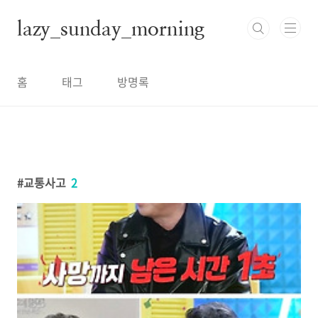
본문 바로가기
lazy_sunday_morning
홈
태그
방명록
교통사고
2