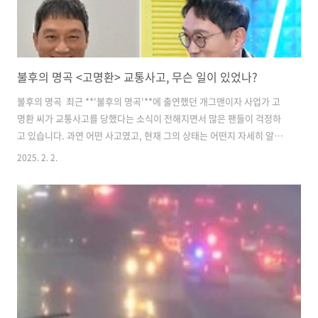
불후의 명곡 <고명환> 교통사고, 무슨 일이 있었나?
불후의 명곡 최근 **'불후의 명곡'**에 출연했던 개그맨이자 사업가 고
명환 씨가 교통사고를 당했다는 소식이 전해지면서 많은 팬들이 걱정하
고 있습니다. 과연 어떤 사고였고, 현재 그의 상태는 어떤지 자세히 알아
보겠습니다.​​--- ​🔎 1. 고명환 교통사고 발생, 언제 어디서?​최근 서울 시내
2025. 2. 2.
에서 발생한 교통사고에서 개그맨 고명환 씨가 연루되었다는 소식이 전
해졌습니다. 정확한 사고 발생 시점과 위치에 대한 공식 발표는 아직 없
지만, 네티즌들 사이에서는 다양한 추측과 의견이 오가고 있습니다.​그는
과거 개그맨 활동뿐만 아니라 사업가로도 활발한 활동을 이어가고 있어,
이번 사고 소식은 더욱 많은 사람들에게 충격을 주고 있습니다.​​---​🚗 2.
사고 당시 상황, 피해 규모는?​보도에 따르면, 고명환 ..