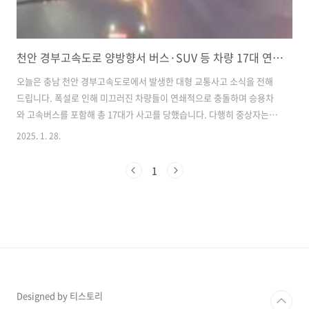
천안 경부고속도로 양방향서 버스·SUV 등 차량 17대 연쇄 추돌…8명 부상 병원 이송, 양방향 통제
​오늘은 충남 천안 경부고속도로에서 발생한 대형 교통사고 소식을 전해
드립니다. 폭설로 인해 미끄러진 차량들이 연쇄적으로 충돌하며 승용차
와 고속버스를 포함해 총 17대가 사고를 당했습니다. 다행히 중상자는
없으나 8명이 부상을 입고 병원으로 이송된 것으로 확인되었습니다.​경부
2025. 1. 28.
고속도로에서 17대 차량 연쇄 추돌​눈길에 미끄러진 SUV가 사고의 시작​
28일 오후 5시 22분께, 충남 천안시 북천안나들목 인근 경부고속도로에
1
서 사고가 발생했습니다. 경찰에 따르면 부산 방향 4차로를 주행 중이던
SUV 차량이 눈길에 미끄러지며 버스 전용 1차로에 가로로 정차했습니
다. 이를 피하려던 고속버스가 속도를 줄였지만, 뒤따라오던 다른 버스가
이를 추돌하며 연쇄 사고가 발생했습니다.​이 사고로 인해 버스 3대와 승
용차 1대가..
Designed by 티스토리