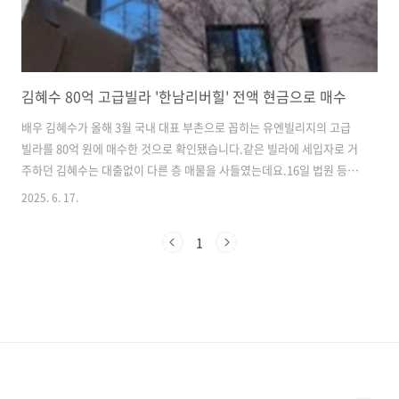
김혜수 80억 고급빌라 '한남리버힐' 전액 현금으로 매수
배우 김혜수가 올해 3월 국내 대표 부촌으로 꼽히는 유엔빌리지의 고급
빌라를 80억 원에 매수한 것으로 확인됐습니다.​같은 빌라에 세입자로 거
주하던 김혜수는 대출없이 다른 층 매물을 사들였는데요.​16일 법원 등기
부등본에 따르면 김혜수는 지난 3월 말 서울 용산구 한남동 소재 고급빌
2025. 6. 17.
라 '한남리버힐' 전용면적 242.3㎡ 1 가구를 80억 원에 매수하는 계약을
체결했습니다.​배우 김혜수가 올해 3월 80억원에 매입한 서울 용산구 한
1
남동 '한남리버힐' 모습 / 김혜수 공식 인스타그램·네이버지도 거리뷰 갈
무리​이달 11일 잔금을 치러 소유권을 넘겨받았다고 하는데요.​별도의 근
저당권이 설정돼 있지 않은 것을 고려하면 대출 없이 전액 현금으로 매수
한 것으로 풀이됩니다.​김혜수는 앞서 한남리버힐 내 다른 가구에 전입..