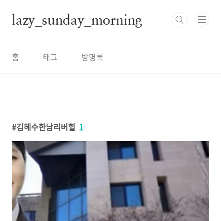
본문 바로가기
lazy_sunday_morning
홈
태그
방명록
김혜수한남리버힐
1