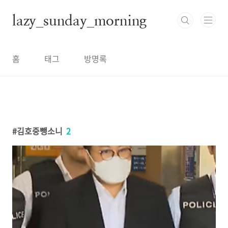
본문 바로가기
lazy_sunday_morning
홈
태그
방명록
김호중뺑소니
2