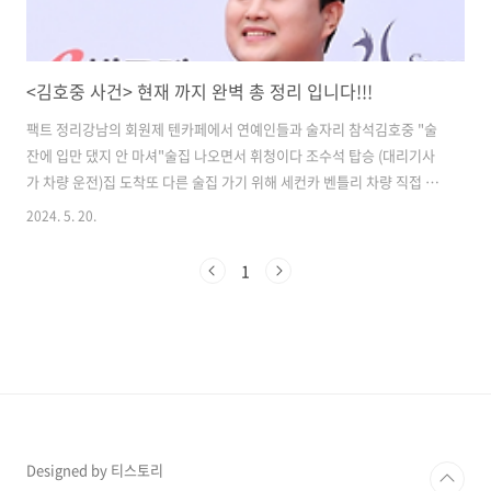
<김호중 사건> 현재 까지 완벽 총 정리 입니다!!!
팩트 정리​강남의 회원제 텐카페에서 연예인들과 술자리 참석김호중 "술
잔에 입만 댔지 안 마셔"술집 나오면서 휘청이다 조수석 탑승 (대리기사
가 차량 운전)집 도착또 다른 술집 가기 위해 세컨카 벤틀리 차량 직접 운
전압구정 골목길에서 중앙선 침범 후 택시 충돌 -> 그대로 뺑소니근방
2024. 5. 20.
200m 신사동 부근에서 차량 멈추고 전화통화김호중 매니저에게 "음주
운전하다 사고 냈다... 경찰에 출석해달라" 요구매니저 A 현장에 도착해
1
서 김호중이 입고 있는 옷 바꿔입고 경찰서 출석, 자수매니저 B 김호중을
태우고 구리 호텔로 향해 -> 호텔 앞에서 캔맥주, 음료수 구입매니저 C
벤틀리 블랙박스 메모리칩 파손경찰, 김호중에게 출석 요구...문자, 전화
연락 안받아... 17시간만에 출석, 음주측정 음성국과수, "김호중 사고..
Designed by 티스토리