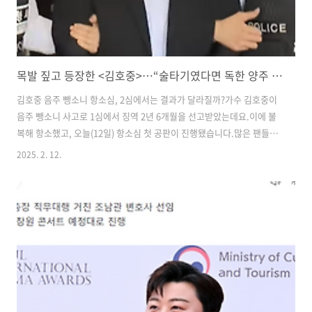
목발 짚고 등장한 <김호중>…“술타기였다면 독한 양주 마셨을 것” 선처 호소 앞으로의 행보는??
김호중 음주 뺑소니 항소심, 2심에서는 결과가 달라질까?​가수 김호중이
음주 뺑소니 사고로 1심에서 징역 2년 6개월을 선고받았는데요.이에 불
복해 항소했고, 오늘(12일) 항소심 첫 공판이 진행됐습니다.많은 팬들과
대중이 이번 재판 결과에 주목하고 있습니다.​과연 2심에서는 형량이 줄
2025. 2. 12.
어들 가능성이 있을까요?또 법원이 1심과는 다른 판단을 내릴 가능성이
있을까요?이번 사건을 처음부터 끝까지 쉽고 자세하게 정리해드릴게요!​
🔎 김호중 사건, 무슨 일이 있었을까?​지난해 5월 9일 밤, 서울 강남구 압
구정동 도로에서가수 김호중이 음주 상태로 운전을 하다가 중앙선을 넘
어 반대편 도로의 택시를 들이받고 도주한 사건이 발생했어요.​🚨 사건의
주요 포인트✔ 음주 상태에서 중앙선 침범 후 택시 충돌✔ 사고 후 도주
✔..