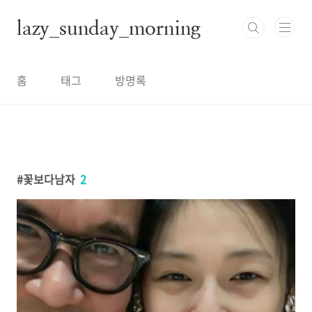
본문 바로가기
lazy_sunday_morning
홈
태그
방명록
꽃보다남자
2