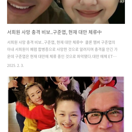
서희원 사망 충격 비보..구준엽, 현재 대만 체류中
서희원 사망 충격 비보..구준엽, 현재 대만 체류中 클론 멤버 구준엽의
아내 서희원이 폐렴 합병증으로 사망한 것으로 알려지며 충격을 안긴 가
운데 구준엽은 현재 대만에 체류 중인 것으로 파악됐다.​대만 매체 ET투
데이 등 현지 매체들은 3일 서희원이 지난 2일 폐렴 합병증으로 사망했다
2025. 2. 3.
고 보도했다. 향년 48세.서희원의 동생인 서희제는 "새해에 우리 가족이
일본에 여행을 왔는데, 언니(서희원)가 불행히도 독감으로 인한 폐렴에
걸려 우리 곁을 떠났다"라고 알렸다.​구준엽과 서희원은 1998년 대만 가
수 소혜륜의 콘서트에서 처음 만나 연인으로 발전했지만 1년 뒤 이별했
고 서희원이은 2011년 왕소비와 결혼해 슬하에 1남 1녀를 뒀지만 지난
2021년 이혼했다. 이후 구준엽과 서희원은 20년 만에 연락이 닿았고..