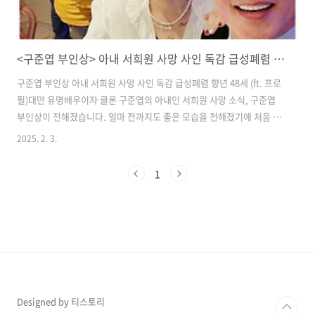
<구준엽 부인상> 아내 서희원 사망 사인 독감 급성폐렴 향년 48세
구준엽 부인상 아내 서희원 사망 사인 독감 급성폐렴 향년 48세 (ft. 프로
필)​대만 유명배우이자 클론 구준엽의 아내인 서희원 사망 소식, 구준엽
부인상이 전해졌습니다. 얼마 전까지도 좋은 모습을 전해졌기에 처음 그
녀의 기사를 접하고 오보인 줄 알았는데요. 너무 아 안타깝게도 오보는
2025. 2. 3.
아닌 것 같습니다. ​그녀의 여동생인 서희제가 3일 대만 중앙통신(CNA),
ET투데이등 현지 매체를 통해 언니인 서희원의 사망소식을 전한 것이다.​
1
내용인즉슨 "설 명절 기간 동안 우리 가족은 일본으로 여행을 갔다. 나의
가장 사랑하는 언니 희원이 독감으로 인한 폐렴 합병증으로 안타깝게도
우리 곁을 떠났다"며 "이번 생에 그녀의 동생으로 함께하며 서로 돌보고
의지할 수 있었던 것은 내게 큰 축복이었다. 영원히 감사하며 깊이..
Designed by 티스토리