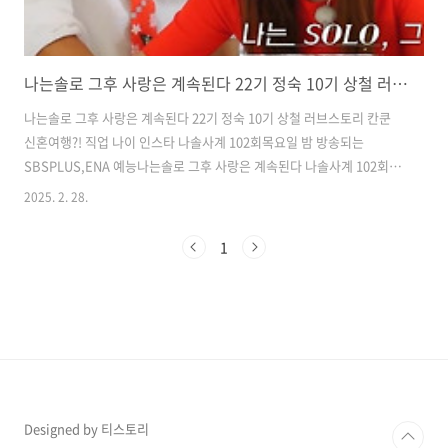
나는솔로 그후 사랑은 계속된다 22기 정숙 10기 상철 러브스토리 칸쿤 신혼여행?! 직업 나이 인스타 나솔사계 102회
나는솔로 그후 사랑은 계속된다 22기 정숙 10기 상철 러브스토리 칸쿤
신혼여행?! 직업 나이 인스타 나솔사계 102회목요일 밤 방송되는
SBSPLUS,ENA 예능나는솔로 그후 사랑은 계속된다 나솔사계 102회에
선 22기 정숙과 10기 상철의 로맨스가 나오는데요.전혀 예상치 못했던
2025. 2. 28.
뜻밖의 만남이라꽤 화제가 되었죠^^그때 저도 부산 호텔 수영장 목격담
을 보고 포스팅을 했는데 라방에서 둘이 현커라고 해서 어찌나 반갑던지
1
ㅎㅎ상철이 올린 사진 보면 완전 신혼부부모멘트잖아요..22기 정숙은 공
항에서 화려한 레드 컬러의의상을 입고 루돌프 머리띠까지 한 채로누군
가를 기다리고 있는데요.문이 열리고 알록달록 더 화려한 옷을 입은10기
상철이 나오자 반가워 웃는 눈빛이진짜 찐 사랑에 빠진 게 느껴질 정도.
주변의 사람들 시선..
Designed by 티스토리