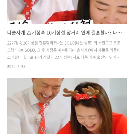
나솔사계 22기정숙 10기상철 장거리 연애 결혼할까? 나이 직업 프로필 인스타
​​22기정숙 10기상철 결혼할까?​​‘나는 SOLO(나는 솔로)’의 스핀오프 프로
그램 ‘나는 SOLO, 그 후 사랑은 계속된다(나솔사계)’에서 새로운 커플이
소개됩니다.​​바로 10기 상철과 22기 정숙! 서로 다른 기수 출신인 두 사람
이 어떻게 사랑에 빠졌는지, 그 이야기가 펼쳐집니다.​10기상철 22기정
2025. 2. 28.
숙 돌싱커플의 만남운명 같은 첫 만남10기 상철은 ‘나는 솔로’의 첫 번째
돌싱 특집에 출연했고, 22기 정숙은 세 번째 돌싱 특집 출신이에요.원래
방송에서는 만나지 못했지만, 방송 이후 정숙이 먼저 DM을 보냈다고 해
요.​​하지만 상철이 확인을 안 해서(!), 결국 정숙과 친분이 있던 다른 출연
자가 두 사람을 연결해 줬다고 하네요. 이른바 ‘사랑의 큐피드’ 역할을 한
거죠!​장거리 연애도 문제없어!..