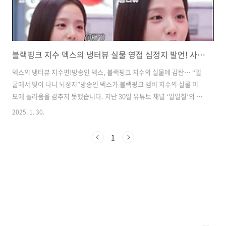
블랙핑크 지수 덱스의 냉터뷰 실물 영접 심정지 발언! 사나에서 갈아 타나?
덱스의 냉터뷰 지수편!방송인 덱스, 블랙핑크 지수의 실물에 감탄… “얼
굴에서 빛이 나니 뇌정지”방송인 덱스가 블랙핑크 멤버 지수의 실물 미
모에 놀라움을 감추지 못했습니다. 지난 30일 유튜브 채널 ‘일일칠’의 자
체 콘텐츠 ‘덱스의 냉터뷰’에 블랙핑크 지수가 게스트로 출연하며 두 사
2025. 1. 30.
람의 유쾌한 만남이 성사되었습니다. ​이날 방송에서 지수는 “‘냉터뷰’를
평소에 자주 챙겨봤다”며 출연 계기를 밝혔습니다. 그녀는 “덱스가 게스
1
트를 편안하게 해 주는 모습을 보고 나도 숟가락만 얹어도 되겠다 싶었
다”라고 말하며 특유의 재치 있는 입담을 보여주었습니다.​덱스는 지수를
맞이하며 그녀의 미모에 연신 감탄을 쏟아냈습니다. 그는 “팬들 사이에
서 실물 깡패라고 소문이 났는데, 그 정도가 아니라 거의 건달 수준”이라
며 “피부..