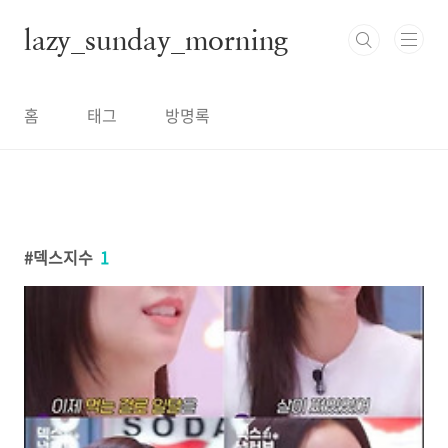
본문 바로가기
lazy_sunday_morning
홈
태그
방명록
덱스지수
1