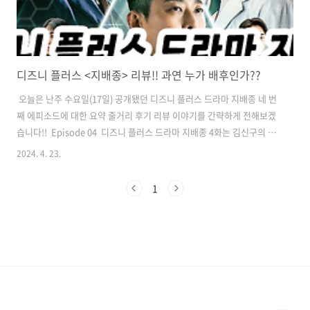
디즈니 플러스 <지배종> 리뷰!! 과연 누가 배후인가??
​ 오늘은 난주 수요일(17일) 공개됐던 디즈니 플러스 드라마 지배종 네 번
째 에피소드에 대한 요약 줄거리 후기 리뷰 이야기를 간략하게 전해보겠
습니다!! ​ Episode 04 ​ 디즈니 플러스 드라마 지배종 4화는 김신구의 정
보를 얻기 위해 국내 베트남 밀입국 중개인들을 찾아갔던 우채운이 자신
2024. 4. 23.
을 경찰로 오인한 그들과 일 대 다 격투를 벌이면서 시작하는데요. ​ ​ 압도
적인 전투실력을 보여주면서 브로커들을 일부 제압한 우채운은 자신이
1
경찰이 아님을 밝히고, 3천만 원 현상금이 걸린 김신구 수배전단을 돌리
면서 그에 대한 정보를 탐문합니다. 이게 김신구가 현지 업체에서 위조여
권을 만들 텐데, 한국의 중개인들 역시 그들과 다 연줄이 닿아 있을 테니,
우채운의 판단은 정확하다고 할 수 있겠네요..